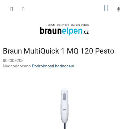
Přejít
NÁKUP
na
obsah
KOŠÍK
Braun MultiQuick 1 MQ 120 Pesto
902009205
Průměrné
Neohodnoceno
Podrobnosti hodnocení
hodnocení
produktu
je
0,0
z
5
hvězdiček.