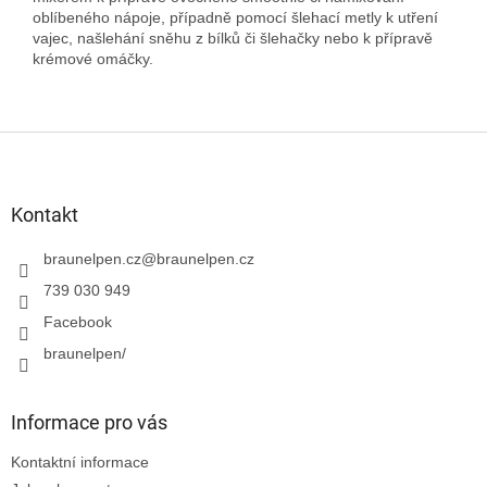
oblíbeného nápoje, případně pomocí šlehací metly k utření
vajec, našlehání sněhu z bílků či šlehačky nebo k přípravě
krémové omáčky.
Z
á
p
a
Kontakt
t
í
braunelpen.cz
@
braunelpen.cz
739 030 949
Facebook
braunelpen/
Informace pro vás
Kontaktní informace