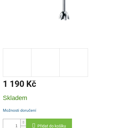
1 190 Kč
Měrná
Skladem
cena:
Možnosti doručení
Přidat do košíku