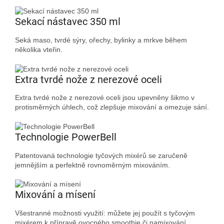
Sekací nástavec 350 ml
Seká maso, tvrdé sýry, ořechy, bylinky a mrkve během
několika vteřin.
Extra tvrdé nože z nerezové oceli
Extra tvrdé nože z nerezové oceli jsou upevněny šikmo v
protisměrných úhlech, což zlepšuje mixování a omezuje sání.
Technologie PowerBell
Patentovaná technologie tyčových mixérů se zaručeně
jemnějším a perfektně rovnoměrným mixováním.
Mixování a mísení
Všestranné možnosti využití: můžete jej použít s tyčovým
mixérem k přípravě ovocného smoothie či namixování