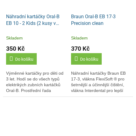
Náhradní kartáčky Oral-B
Braun Oral-B EB 17-3
EB 10 - 2 Kids (2 kusy v
Precision clean
balení)
Skladem
Skladem
350 Kč
370 Kč
Do košíku
Do košíku
Výměnné kartáčky pro děti od
Náhradní kartáčky Braun EB
3 let. Hodí se do všech typů
17-3, vlákna FlexiSoft ® pro
elektrikých zubních kartáčků
šetrnější a účinnější čištění,
Oral-B. Prostřední řada
vlákna Interdental pro lepší
delších modrých vláken pro
čištění mezizubních prostor,
čištění skusných plošek zubů
vlákna Indicator ® signalizují...