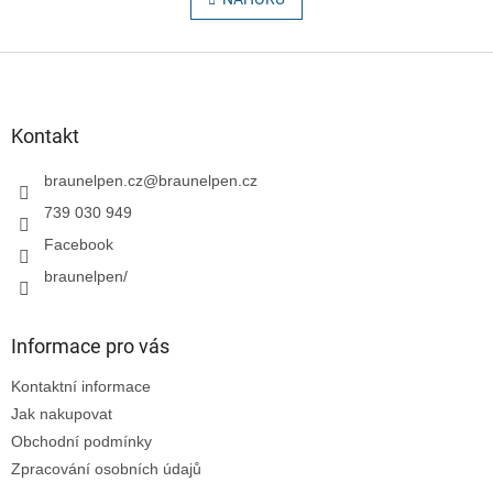
l
n
á
k
o
d
v
Z
a
á
c
á
n
í
p
í
p
a
Kontakt
r
t
v
í
braunelpen.cz
@
braunelpen.cz
k
y
739 030 949
v
Facebook
ý
p
braunelpen/
i
s
u
Informace pro vás
Kontaktní informace
Jak nakupovat
Obchodní podmínky
Zpracování osobních údajů