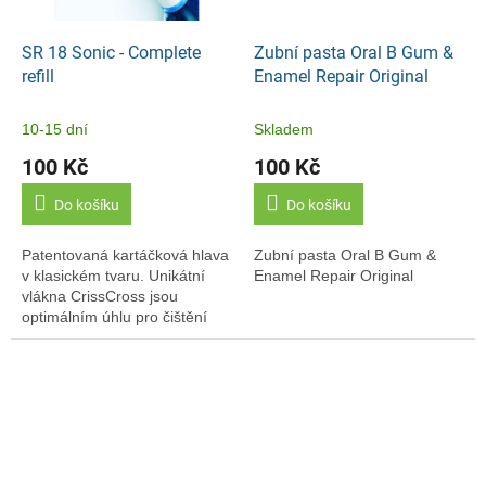
SR 18 Sonic - Complete
Zubní pasta Oral B Gum &
refill
Enamel Repair Original
10-15 dní
Skladem
100 Kč
100 Kč
Do košíku
Do košíku
Patentovaná kartáčková hlava
Zubní pasta Oral B Gum &
v klasickém tvaru. Unikátní
Enamel Repair Original
vlákna CrissCross jsou
optimálním úhlu pro čištění
mezi zuby a pro stírání plaku z
linie dásní.