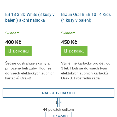
EB 18-3 3D White (3 kusy v
Braun Oral-B EB 10 - 4 Kids
balení) akční nabídka
(4 kusy v balení)
Skladem
Skladem
400 Kč
450 Kč
Do košíku
Do košíku
Šetrně odstraňuje skvrny a
Výměnné kartáčky pro děti od
přirozeně bělí zuby. Hodí se
3 let. Hodí se do všech typů
do všech elektrických zubních
elektrikých zubních kartáčků
kartáčků Oral-B
Oral-B. Prostřední řada
(akumulátorových/bateriových),
delších modrých vláken pro
s výjimkou CrossAction®
čištění skusných plošek zubů
Power a Oral-B Sonic...
NAČÍST 12 DALŠÍCH
S
1
4
t
O
r
44
položek celkem
v
á
NAHORU