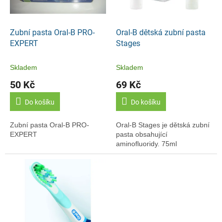
p
t
r
ů
o
d
Zubní pasta Oral-B PRO-
Oral-B dětská zubní pasta
u
EXPERT
Stages
k
t
Skladem
Skladem
ů
50 Kč
69 Kč
Do košíku
Do košíku
Zubní pasta Oral-B PRO-
Oral-B Stages je dětská zubní
EXPERT
pasta obsahující
aminofluoridy. 75ml