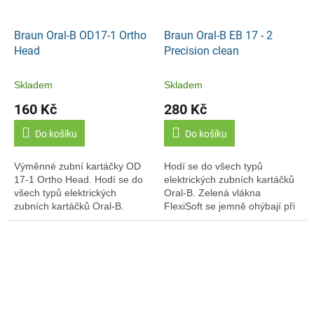
Braun Oral-B OD17-1 Ortho
Braun Oral-B EB 17 - 2
Head
Precision clean
Skladem
Skladem
160 Kč
280 Kč
Do košíku
Do košíku
Výměnné zubní kartáčky OD
Hodí se do všech typů
17-1 Ortho Head. Hodí se do
elektrických zubních kartáčků
všech typů elektrických
Oral-B. Zelená vlákna
zubních kartáčků Oral-B.
FlexiSoft se jemně ohýbají při
Zkonstruováno speciálně pro
kontaktu s vodou a umožňují
fixní ortodontický aparátek
šetrné čištění a hlubší
(zubní rovnátka)....
proníkání delších...