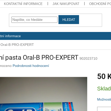
KONTAKTNÍ INFORMACE
JAK NAKUPOVAT
OBCHODNÍ P
HLEDAT
tní informace
a Oral-B PRO-EXPERT
ní pasta Oral-B PRO-EXPERT
902023710
né
noceno
Podrobnosti hodnocení
ení
50 
u
Měrná
Skla
cena:
ek.
Možnosti