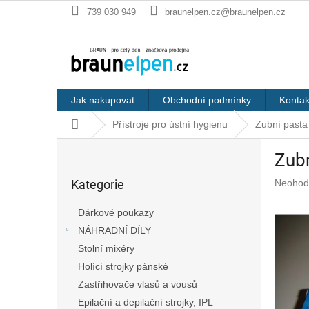
Přejít
739 030 949
braunelpen.cz@braunelpen.cz
na
obsah
Jak nakupovat
Obchodní podmínky
Kontak
Domů
Přístroje pro ústní hygienu
Zubní past
P
Zub
o
Přeskočit
s
Průměr
Kategorie
Neohod
kategorie
t
hodnoc
r
produkt
Dárkové poukazy
a
je
NÁHRADNÍ DÍLY
n
0,0
z
Stolní mixéry
n
5
í
Holící strojky pánské
hvězdič
p
Zastřihovače vlasů a vousů
a
Epilační a depilační strojky, IPL