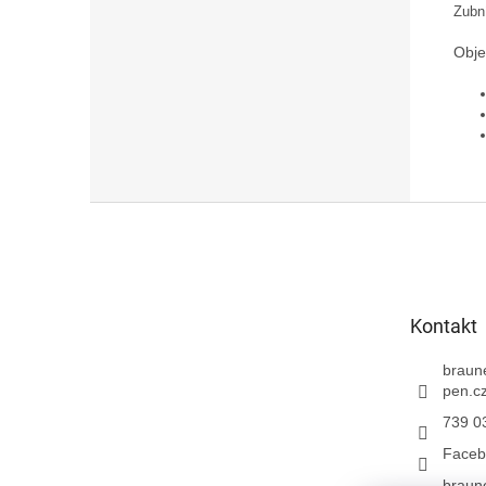
Zubn
Obje
Z
á
p
a
t
Kontakt
í
braun
pen.c
739 0
Faceb
braun