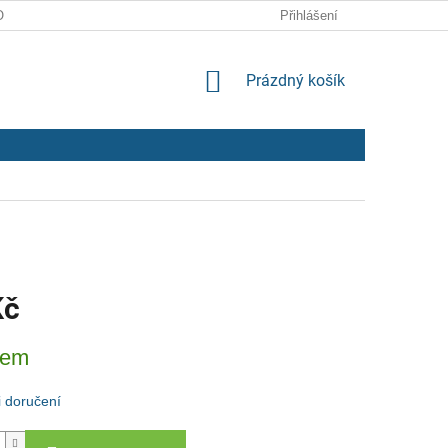
ODMÍNKY
ZPRACOVÁNÍ OSOBNÍCH ÚDAJŮ
Přihlášení
NÁKUPNÍ
Prázdný košík
KOŠÍK
Kč
dem
 doručení