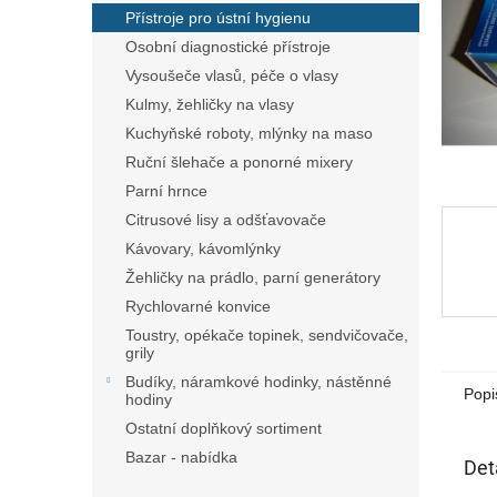
n
Přístroje pro ústní hygienu
e
Osobní diagnostické přístroje
l
Vysoušeče vlasů, péče o vlasy
Kulmy, žehličky na vlasy
Kuchyňské roboty, mlýnky na maso
Ruční šlehače a ponorné mixery
Parní hrnce
Citrusové lisy a odšťavovače
Kávovary, kávomlýnky
Žehličky na prádlo, parní generátory
Rychlovarné konvice
Toustry, opékače topinek, sendvičovače,
grily
Budíky, náramkové hodinky, nástěnné
Popi
hodiny
Ostatní doplňkový sortiment
Bazar - nabídka
Det