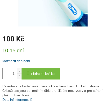
100 Kč
Měrná
10-15 dní
cena:
Možnosti doručení
Přidat do košíku
Patentovaná kartáčková hlava v klasickém tvaru. Unikátní vlákna
CrissCross jsou optimálním úhlu pro čištění mezi zuby a pro stírání
plaku z linie dásní.
Detailní informace