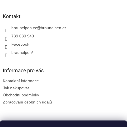
á
p
a
Kontakt
t
í
braunelpen.cz
@
braunelpen.cz
739 030 949
Facebook
braunelpen/
Informace pro vás
Kontaktní informace
Jak nakupovat
Obchodní podmínky
Zpracování osobních údajů