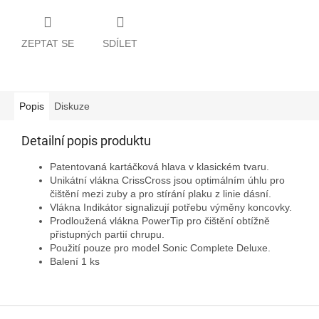
ZEPTAT SE
SDÍLET
Popis
Diskuze
Detailní popis produktu
Patentovaná kartáčková hlava v klasickém tvaru.
Unikátní vlákna CrissCross jsou optimálním úhlu pro
čištění mezi zuby a pro stírání plaku z linie dásní.
Vlákna Indikátor signalizují potřebu výměny koncovky.
Prodloužená vlákna PowerTip pro čištění obtížně
přistupných partií chrupu.
Použití pouze pro model Sonic Complete Deluxe.
Balení 1 ks
Z