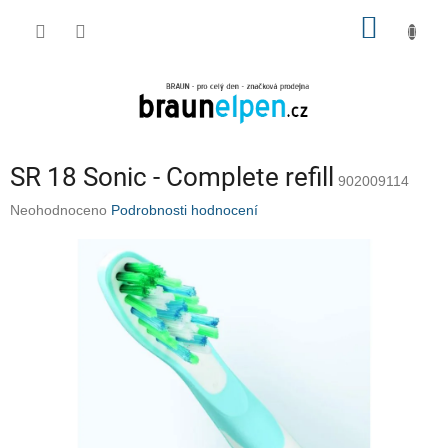
Přejít
NÁKUP
na
obsah
KOŠÍK
SR 18 Sonic - Complete refill
902009114
Průměrné
Neohodnoceno
Podrobnosti hodnocení
hodnocení
produktu
je
0,0
z
5
hvězdiček.