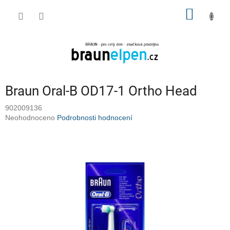
Přejít
NÁKUP
na
obsah
KOŠÍK
Braun Oral-B OD17-1 Ortho Head
902009136
Průměrné
Neohodnoceno
Podrobnosti hodnocení
hodnocení
produktu
je
0,0
z
5
hvězdiček.