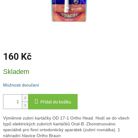
160 Kč
Měrná
Skladem
cena:
Možnosti doručení
Přidat do košíku
Výměnné zubní kartáčky OD 17-1 Ortho Head. Hodí se do všech
typů elektrických zubních kartáčků Oral-B. Zkonstruováno
speciálně pro fixní ortodontický aparátek (zubní rovnátka). 1
náhradní hlavice Ortho Braun