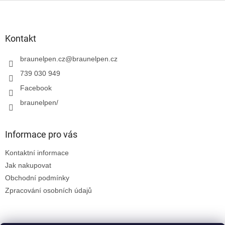
Z
á
p
a
Kontakt
t
í
braunelpen.cz
@
braunelpen.cz
739 030 949
Facebook
braunelpen/
Informace pro vás
Kontaktní informace
Jak nakupovat
Obchodní podmínky
Zpracování osobních údajů