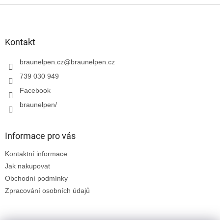
Z
á
p
a
Kontakt
t
í
braunelpen.cz
@
braunelpen.cz
739 030 949
Facebook
braunelpen/
Informace pro vás
Kontaktní informace
Jak nakupovat
Obchodní podmínky
Zpracování osobních údajů