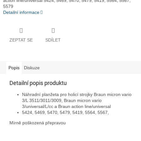
action line/universal 5424, 5469, 5470, 5479, 5419, 5564, 5567,
5579
Detailní informace
ZEPTAT SE
SDÍLET
Popis
Diskuze
Detailní popis produktu
Náhradní planžeta pro holicí strojky Braun micron vario
3/L 3511/3011/3009, Braun micron vario
3/universal/L/cc a Braun action line/universal
5424, 5469, 5470, 5479, 5419, 5564, 5567,
Mírně poškozená přepravou