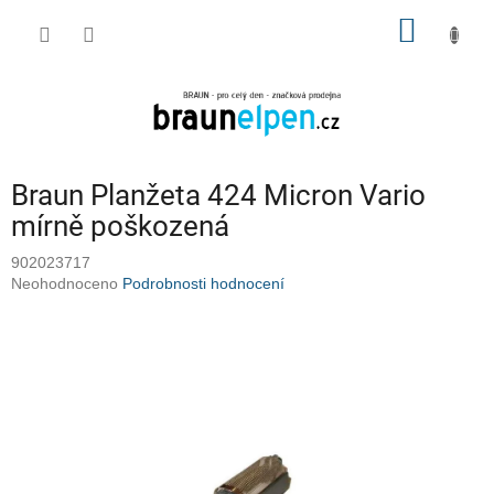
Přejít
NÁKUP
na
obsah
KOŠÍK
Braun Planžeta 424 Micron Vario
mírně poškozená
902023717
Průměrné
Neohodnoceno
Podrobnosti hodnocení
hodnocení
produktu
je
0,0
z
5
hvězdiček.