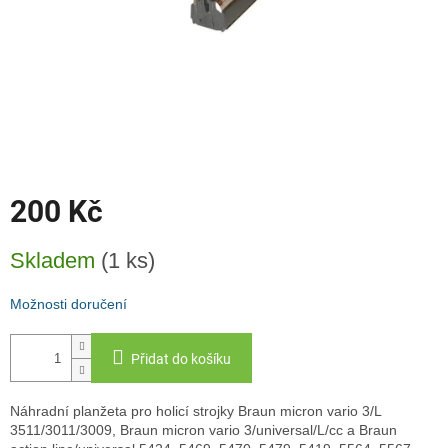
200 Kč
Měrná
Skladem
(1 ks)
cena:
Možnosti doručení
Přidat do košíku
Náhradní planžeta pro holicí strojky Braun micron vario 3/L
3511/3011/3009, Braun micron vario 3/universal/L/cc a Braun