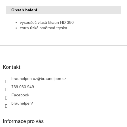
Obsah balení
vysoušeč vlasů Braun HD 380
extra úzká směrová tryska
Z
á
p
a
Kontakt
t
í
braunelpen.cz
@
braunelpen.cz
739 030 949
Facebook
braunelpen/
Informace pro vás