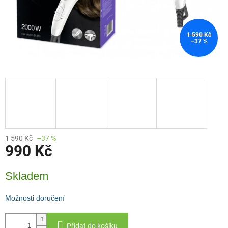
1 590 Kč
–37 %
1 590 Kč
–37 %
990 Kč
Měrná
Skladem
cena:
Možnosti doručení
Přidat do košíku