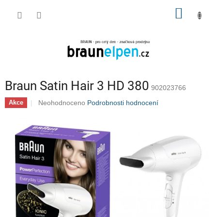
Přejít
NÁKUP
na
obsah
KOŠÍK
Braun Satin Hair 3 HD 380
902023766
Průměrné
Neohodnoceno
Podrobnosti hodnocení
Akce
hodnocení
produktu
je
0,0
z
5
hvězdiček.