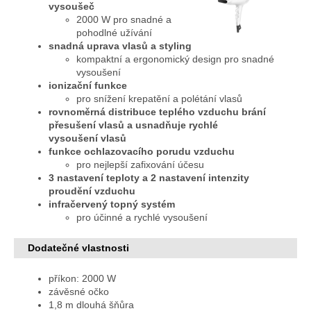
vysoušeč
2000 W pro snadné a
pohodlné užívání
snadná uprava vlasů a styling
kompaktní a ergonomický design pro snadné
vysoušení
ionizační funkce
pro snížení krepatění a polétání vlasů
rovnoměrná distribuce teplého vzduchu brání
přesušení vlasů a usnadňuje rychlé
vysoušení vlasů
funkce ochlazovacího porudu vzduchu
pro nejlepší zafixování účesu
3 nastavení teploty a 2 nastavení intenzity
proudění vzduchu
infračervený topný systém
pro účinné a rychlé vysoušení
Dodatečné vlastnosti
příkon: 2000 W
závěsné očko
1,8 m dlouhá šňůra