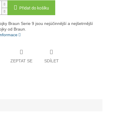
Přidat do košíku
rojky Braun Serie 9 jsou nejúčinnější a nejšetrnější
rojky od Braun.
 informace
ZEPTAT SE
SDÍLET