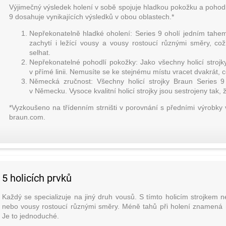
Výjimečný výsledek holení v sobě spojuje hladkou pokožku a pohodl
9 dosahuje vynikajících výsledků v obou oblastech.*
Nepřekonatelně hladké oholení: Series 9 oholí jedním tahem
zachytí i ležící vousy a vousy rostoucí různými směry, co
selhat.
Nepřekonatelné pohodlí pokožky: Jako všechny holicí stroj
v přímé linii. Nemusíte se ke stejnému místu vracet dvakrát, 
Německá zručnost: Všechny holicí strojky Braun Series 
v Německu. Vysoce kvalitní holicí strojky jsou sestrojeny tak,
*Vyzkoušeno na třídenním strništi v porovnání s předními výrobky v
braun.com.
5 holicích prvků
Každý se specializuje na jiný druh vousů. S tímto holicím strojkem n
nebo vousy rostoucí různými směry. Méně tahů při holení znamená
Je to jednoduché.