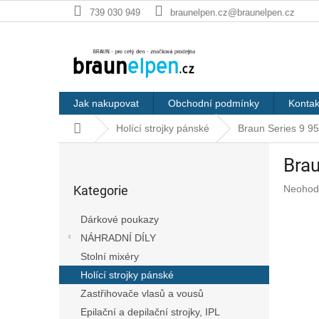
Přejít
739 030 949
braunelpen.cz@braunelpen.cz
na
obsah
Jak nakupovat
Obchodní podmínky
Kontak
Domů
Holící strojky pánské
Braun Series 9 
P
Bra
o
Přeskočit
s
Průměr
Kategorie
Neohod
kategorie
t
hodnoc
r
produkt
Dárkové poukazy
a
je
NÁHRADNÍ DÍLY
n
0,0
z
Stolní mixéry
n
5
í
Holící strojky pánské
hvězdič
p
Zastřihovače vlasů a vousů
a
Epilační a depilační strojky, IPL