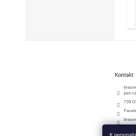
Z
á
p
a
t
Kontakt
í
braun
pen.c
739 0
Faceb
braun
K personali