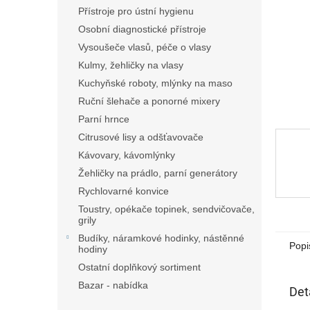
n
Přístroje pro ústní hygienu
e
Osobní diagnostické přístroje
l
Vysoušeče vlasů, péče o vlasy
Kulmy, žehličky na vlasy
Kuchyňské roboty, mlýnky na maso
Ruční šlehače a ponorné mixery
Parní hrnce
Citrusové lisy a odšťavovače
Kávovary, kávomlýnky
Žehličky na prádlo, parní generátory
Rychlovarné konvice
Toustry, opékače topinek, sendvičovače,
grily
Budíky, náramkové hodinky, nástěnné
Popi
hodiny
Ostatní doplňkový sortiment
Bazar - nabídka
Det