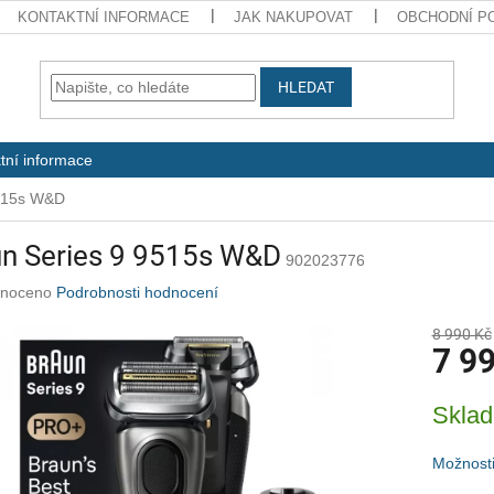
KONTAKTNÍ INFORMACE
JAK NAKUPOVAT
OBCHODNÍ P
HLEDAT
tní informace
9515s W&D
un Series 9 9515s W&D
902023776
né
noceno
Podrobnosti hodnocení
ení
u
8 990 Kč
7 9
Měrná
Skla
cena:
ek.
Možnosti