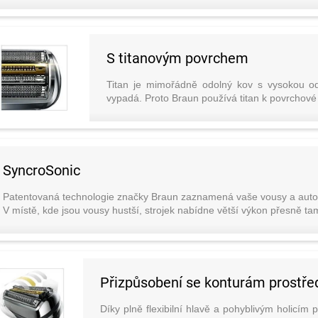
S titanovým povrchem
Titan je mimořádně odolný kov s vysokou odo
vypadá. Proto Braun používá titan k povrchové
SyncroSonic
Patentovaná technologie značky Braun zaznamená vaše vousy a autom
V místě, kde jsou vousy hustší, strojek nabídne větší výkon přesně tam
Přizpůsobení se konturám prostře
Díky plně flexibilní hlavě a pohyblivým holicím 