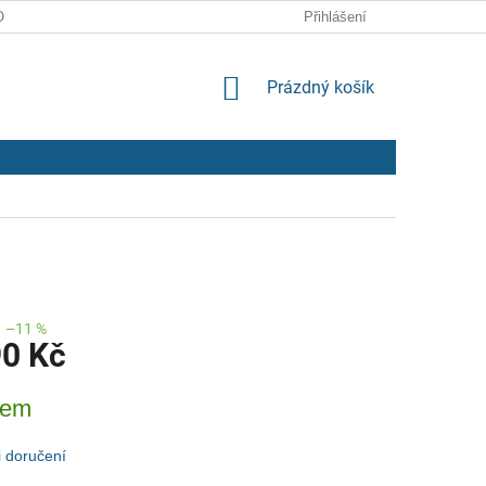
ODMÍNKY
ZPRACOVÁNÍ OSOBNÍCH ÚDAJŮ
Přihlášení
NÁKUPNÍ
Prázdný košík
KOŠÍK
–11 %
90 Kč
dem
 doručení