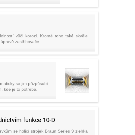
lností vůči korozi. Kromě toho také skvěle
 úpravě zastřihovače.
aticky se jim přizpůsobí.
, kde je to potřeba.
dnictvím funkce 10-D
prvkům se holicí strojek Braun Series 9 zlehka