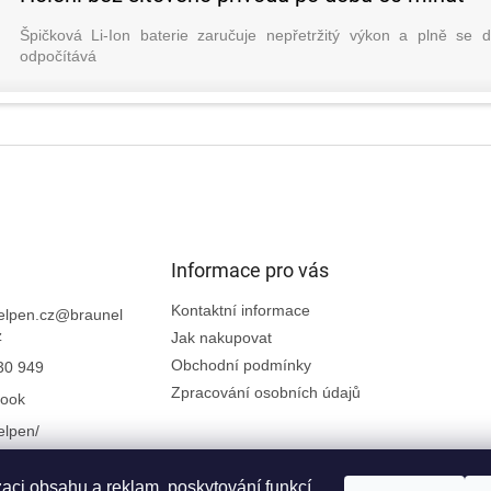
Špičková Li-Ion baterie zaručuje nepřetržitý výkon a plně se d
odpočítává
Informace pro vás
Kontaktní informace
elpen.cz
@
braunel
z
Jak nakupovat
Obchodní podmínky
30 949
Zpracování osobních údajů
ook
elpen/
zaci obsahu a reklam, poskytování funkcí