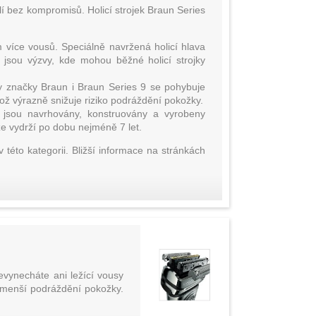
í bez kompromisů. Holicí strojek Braun Series
 více vousů. Speciálně navržená holicí hlava
ž jsou výzvy, kde mohou běžné holicí strojky
ky značky Braun i Braun Series 9 se pohybuje
což výrazně snižuje riziko podráždění pokožky.
9 jsou navrhovány, konstruovány a vyrobeny
 že vydrží po dobu nejméně 7 let.
 této kategorii. Bližší informace na stránkách
evynecháte ani ležící vousy
 menší podráždění pokožky.