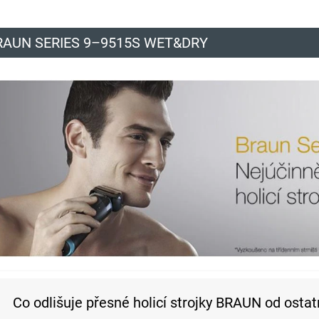
RAUN SERIES 9–9515S WET&DRY
Co odlišuje přesné holicí strojky BRAUN od ostat