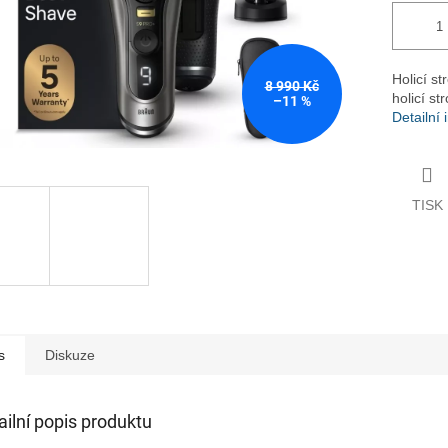
Holicí st
8 990 Kč
holicí st
–11 %
Detailní
TISK
s
Diskuze
ailní popis produktu