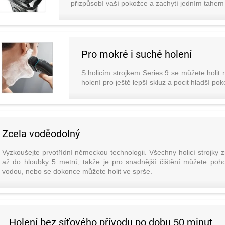
přizpůsobí vaší pokožce a zachytí jedním tahem v
Pro mokré i suché holení
S holicím strojkem Series 9 se můžete holit
holení pro ještě lepší skluz a pocit hladší pok
Zcela voděodolný
Vyzkoušejte prvotřídní německou technologii. Všechny holicí strojky
až do hloubky 5 metrů, takže je pro snadnější čištění můžete poh
vodou, nebo se dokonce můžete holit ve sprše.
Holení bez síťového přívodu po dobu 50 minut