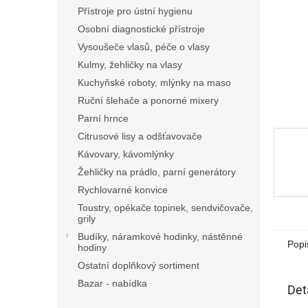
n
Přístroje pro ústní hygienu
e
Osobní diagnostické přístroje
l
Vysoušeče vlasů, péče o vlasy
Kulmy, žehličky na vlasy
Kuchyňské roboty, mlýnky na maso
Ruční šlehače a ponorné mixery
Parní hrnce
Citrusové lisy a odšťavovače
Kávovary, kávomlýnky
Žehličky na prádlo, parní generátory
Rychlovarné konvice
Toustry, opékače topinek, sendvičovače,
grily
Budíky, náramkové hodinky, nástěnné
Popi
hodiny
Ostatní doplňkový sortiment
Bazar - nabídka
Det