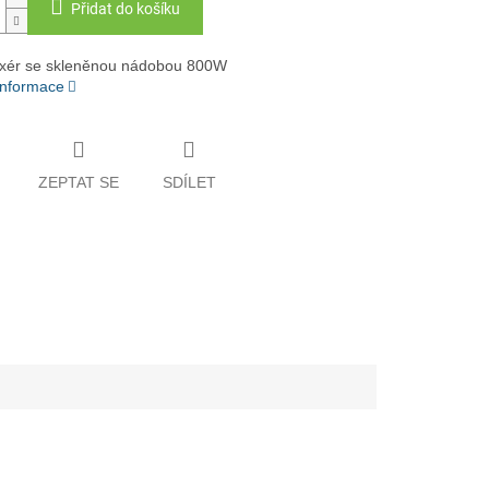
Přidat do košíku
ixér se skleněnou nádobou 800W
 informace
ZEPTAT SE
SDÍLET