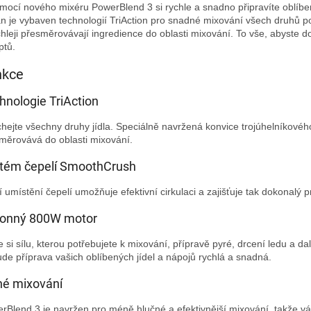
mocí nového mixéru PowerBlend 3 si rychle a snadno připravíte oblíben
n je vybaven technologií TriAction pro snadné mixování všech druhů potr
chleji přesměrovávají ingredience do oblasti mixování. To vše, abyste d
ptů.
nkce
hnologie TriAction
hejte všechny druhy jídla. Speciálně navržená konvice trojúhelníkového 
měrovává do oblasti mixování.
tém čepelí SmoothCrush
í umístění čepelí umožňuje efektivní cirkulaci a zajišťuje tak dokonalý 
onný 800W motor
te si sílu, kterou potřebujete k mixování, přípravě pyré, drcení ledu 
de příprava vašich oblíbených jídel a nápojů rychlá a snadná.
hé mixování
rBlend 3 je navržen pro méně hlučné a efektivnější mixování, takže vám