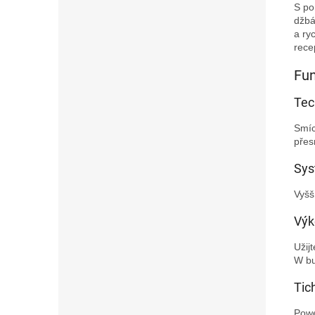
S po
džbá
a ry
rece
Fu
Tec
Smíc
přes
Sys
Vyšš
Výk
Užij
W bu
Tic
Powe