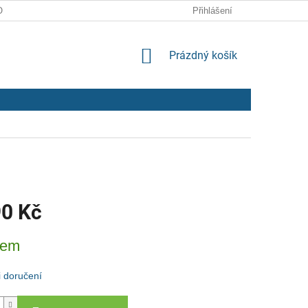
ODMÍNKY
ZPRACOVÁNÍ OSOBNÍCH ÚDAJŮ
Přihlášení
NÁKUPNÍ
Prázdný košík
KOŠÍK
90 Kč
dem
 doručení