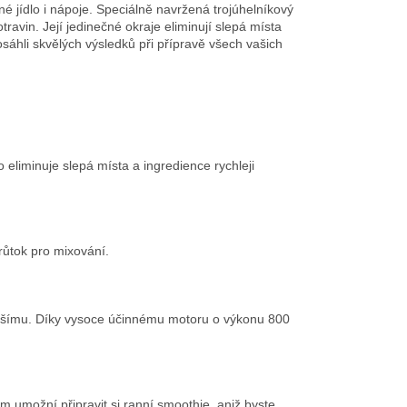
é jídlo i nápoje. Speciálně navržená trojúhelníkový
avin. Její jedinečné okraje eliminují slepá místa
osáhli skvělých výsledků při přípravě všech vašich
eliminuje slepá místa a ingredience rychleji
průtok pro mixování.
a dalšímu. Díky vysoce účinnému motoru o výkonu 800
 umožní připravit si ranní smoothie, aniž byste