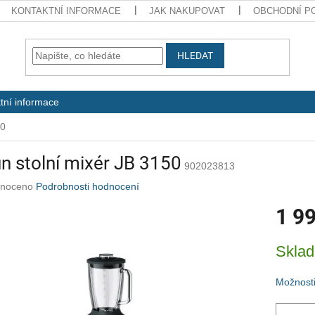
KONTAKTNÍ INFORMACE
JAK NAKUPOVAT
OBCHODNÍ P
HLEDAT
tní informace
50
n stolní mixér JB 3150
902023813
né
noceno
Podrobnosti hodnocení
ení
1 9
u
Měrná
Skla
cena:
ek.
Možnosti