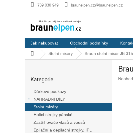
Přejít
739 030 949
braunelpen.cz@braunelpen.cz
na
obsah
Jak nakupovat
Obchodní podmínky
Kontak
Domů
Stolní mixéry
Braun stolní mixér JB 31
P
Brau
o
Přeskočit
s
Průměr
Kategorie
Neohod
kategorie
t
hodnoc
r
produkt
Dárkové poukazy
a
je
NÁHRADNÍ DÍLY
n
0,0
z
Stolní mixéry
n
5
í
Holící strojky pánské
hvězdič
p
Zastřihovače vlasů a vousů
a
Epilační a depilační strojky, IPL