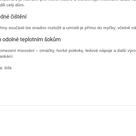
dili celý dům.
dné čištění
hny součásti lze snadno rozložit a umístit je přímo do myčky, včetně ná
o odolné teplotním šokům
omezení mixování – omáčky, horké polévky, ledové nápoje a další výro
askání.
a: bílá