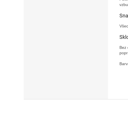
vzbu
Sna
Všec
Skl
Bez 
popr
Barv
Z
á
p
a
t