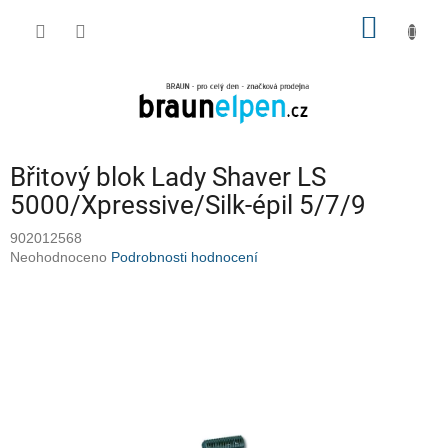
Přejít
NÁKUP
na
obsah
KOŠÍK
Břitový blok Lady Shaver LS
5000/Xpressive/Silk-épil 5/7/9
902012568
Průměrné
Neohodnoceno
Podrobnosti hodnocení
hodnocení
produktu
je
0,0
z
5
hvězdiček.