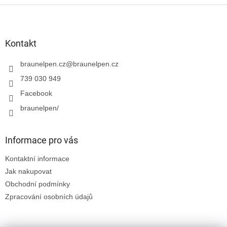
Z
á
p
a
Kontakt
t
í
braunelpen.cz
@
braunelpen.cz
739 030 949
Facebook
braunelpen/
Informace pro vás
Kontaktní informace
Jak nakupovat
Obchodní podmínky
Zpracování osobních údajů