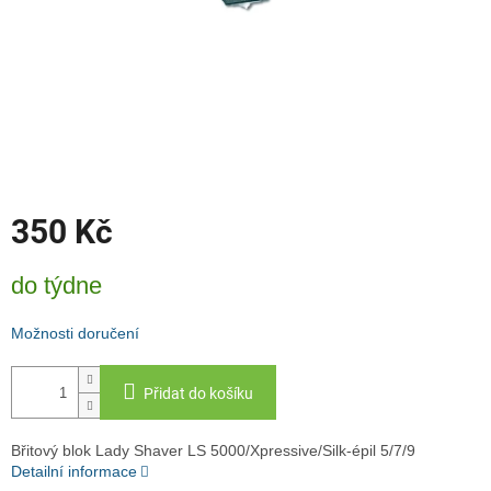
350 Kč
Měrná
do týdne
cena:
Možnosti doručení
Přidat do košíku
Břitový blok Lady Shaver LS 5000/Xpressive/Silk-épil 5/7/9
Detailní informace