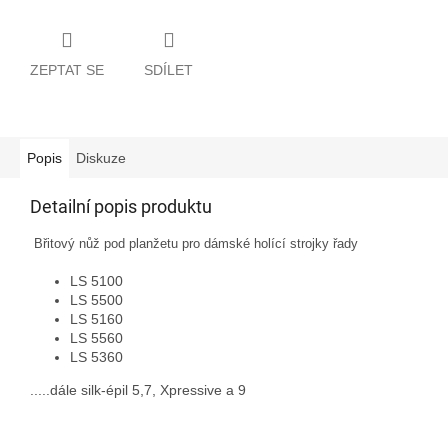
ZEPTAT SE
SDÍLET
Popis
Diskuze
Detailní popis produktu
Břitový nůž pod planžetu pro dámské holící strojky řady
LS 5100
LS 5500
LS 5160
LS 5560
LS 5360
.....dále silk-épil 5,7, Xpressive a 9