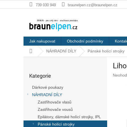
Přejít
739 030 949
braunelpen.cz@braunelpen.cz
na
obsah
Jak nakupovat
Obchodní podmínky
Kontak
Domů
NÁHRADNÍ DÍLY
Pánské holící strojky
P
Liho
o
Přeskočit
s
Průměr
Kategorie
Neohod
kategorie
t
hodnoc
r
produkt
Dárkové poukazy
a
je
NÁHRADNÍ DÍLY
n
0,0
z
Zastřihovače vlasů
n
5
í
Zastřihovače vousů
hvězdič
p
Epilátory, dámské holící strojky, IPL
a
Pánské holící strojky