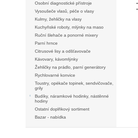
Osobní diagnostické přístroje
Vysoušeče vlasů, péče o vlasy
Kulmy, žehličky na vlasy
Kuchyňské roboty, mlýnky na maso
Ruční šlehače a ponorné mixery
Parní hrnce
Citrusové lisy a odšťavovače
Kávovary, kávomlýnky
Žehličky na prádlo, parní generátory
Rychlovarné konvice
Toustry, opékače topinek, sendvičovače,
grily
Budíky, náramkové hodinky, nástěnné
hodiny
Ostatní doplňkový sortiment
Bazar - nabídka
Z
á