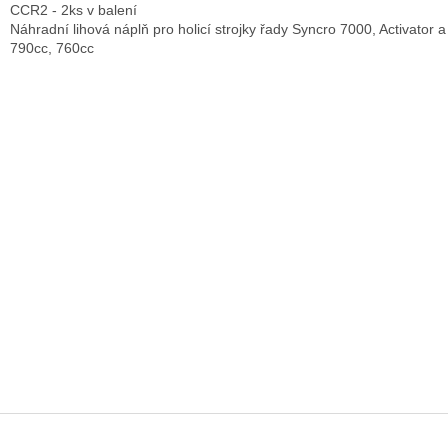
CCR2 - 2ks v balení
Náhradní lihová náplň pro holicí strojky řady Syncro 7000, Activator 
790cc, 760cc