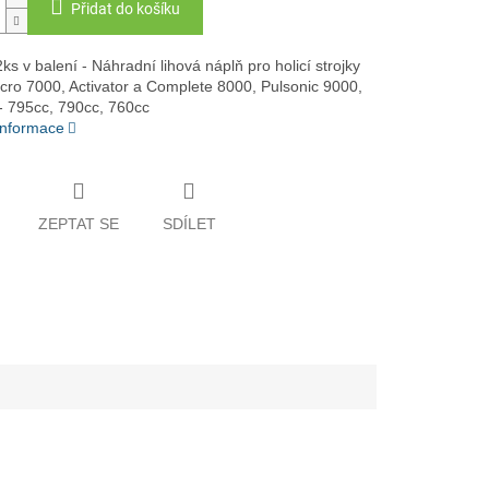
Přidat do košíku
s v balení - Náhradní lihová náplň pro holicí strojky
cro 7000, Activator a Complete 8000, Pulsonic 9000,
 - 795cc, 790cc, 760cc
 informace
ZEPTAT SE
SDÍLET