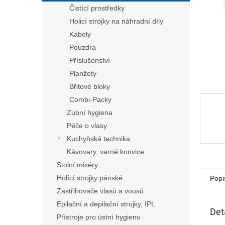
n
Čistící prostředky
e
Holicí strojky na náhradní díly
l
Kabely
Pouzdra
Příslušenství
Planžety
Břitové bloky
Combi-Packy
Zubní hygiena
Péče o vlasy
Kuchyňská technika
Kávovary, varné konvice
Stolní mixéry
Holící strojky pánské
Popi
Zastřihovače vlasů a vousů
Epilační a depilační strojky, IPL
Det
Přístroje pro ústní hygienu