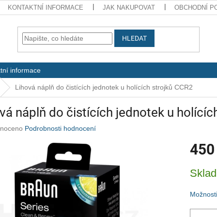
KONTAKTNÍ INFORMACE
JAK NAKUPOVAT
OBCHODNÍ P
HLEDAT
tní informace
Lihová náplň do čistících jednotek u holících strojků CCR2
vá náplň do čistících jednotek u holící
né
noceno
Podrobnosti hodnocení
ení
450
u
Měrná
Skla
cena:
ek.
Možnosti