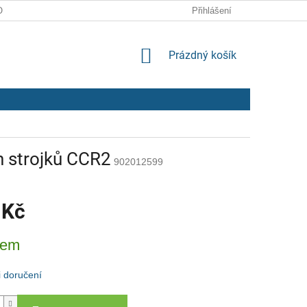
ODMÍNKY
ZPRACOVÁNÍ OSOBNÍCH ÚDAJŮ
Přihlášení
NÁKUPNÍ
Prázdný košík
KOŠÍK
ch strojků CCR2
902012599
 Kč
dem
 doručení