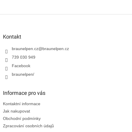
Z
á
p
a
Kontakt
t
í
braunelpen.cz
@
braunelpen.cz
739 030 949
Facebook
braunelpen/
Informace pro vás
Kontaktní informace
Jak nakupovat
Obchodní podmínky
Zpracování osobních údajů