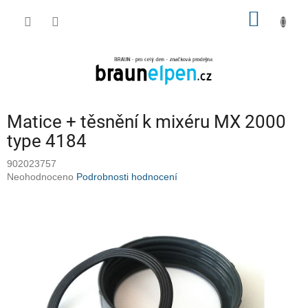
Přejít
NÁKUP
na
obsah
KOŠÍK
Matice + těsnění k mixéru MX 2000
type 4184
902023757
Průměrné
Neohodnoceno
Podrobnosti hodnocení
hodnocení
produktu
je
0,0
z
5
hvězdiček.