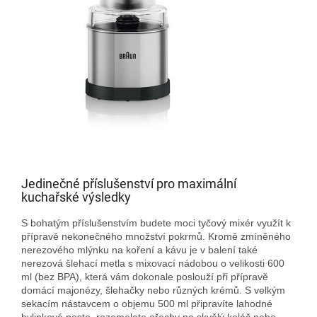
Jedinečné příslušenství pro maximální
kuchařské výsledky
S bohatým příslušenstvím budete moci tyčový mixér využít k
přípravě nekonečného množství pokrmů. Kromě zmíněného
nerezového mlýnku na koření a kávu je v balení také
nerezová šlehací metla s mixovací nádobou o velikosti 600
ml (bez BPA), která vám dokonale poslouží při přípravě
domácí majonézy, šlehačky nebo různých krémů. S velkým
sekacím nástavcem o objemu 500 ml připravíte lahodné
bylinkové pesto, rozemelete ořechy na skvělý koláč nebo