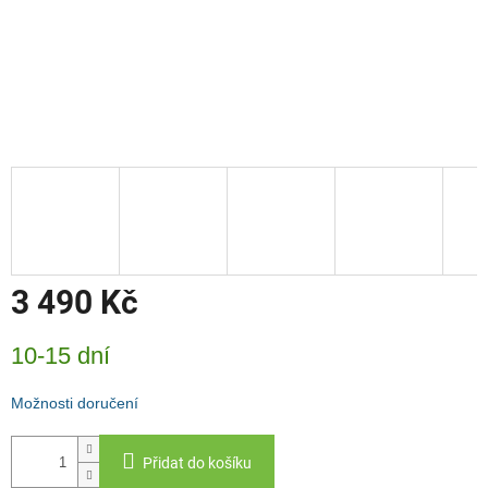
3 490 Kč
Měrná
10-15 dní
cena:
Možnosti doručení
Přidat do košíku