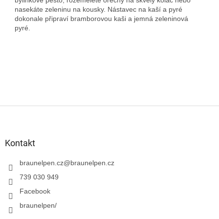
nasekáte zeleninu na kousky. Nástavec na kaší a pyré
dokonale připraví bramborovou kaši a jemná zeleninová
pyré.
Z
á
p
a
Kontakt
t
í
braunelpen.cz
@
braunelpen.cz
739 030 949
Facebook
braunelpen/