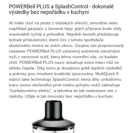
POWERBell PLUS a SplashControl - dokonalé
výsledky bez nepořádku v kuchyni
Ať máte chuť na pesto z vlašských ořechů, smoothie nebo
například gazpačo z červené řepy, jejich příprava bude vždy
maximálně rychlá a pohodlná. Největší benefit představuje
bohaté příslušenství, které činí z tohoto spotřebiče
skutečného mistra ve svém oboru. Zaujme vás propracovaný
nástavec POWERBell PLUS vybavený extrémně náročnými
noži z nerezové oceli, který lehce rozmělní vše, co budete
chtít. POWERBell PLUS navíc obsahuje extra mlecí nůž ve
středu čepele. Díky tomu je dosaženo ještě lepších výsledků
a pokrmy jsou mnohem kvalitněji zpracovány. MultiQuick 9
nabízí také technologii SplashControl, která díky unikátnímu
tvaru zvonu otočeného proti směru pohybu nožů zabraňuje
“hurikánovému efektu”, a tekutina se tak nedostane ven z
nádoby. Užijte si tak mixování bez nepořádku v kuchyni.