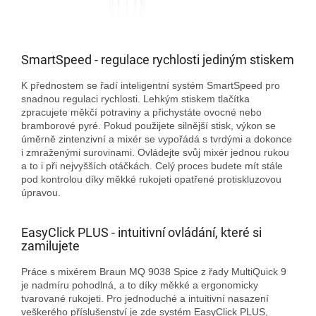
SmartSpeed - regulace rychlosti jediným stiskem
K přednostem se řadí inteligentní systém SmartSpeed pro
snadnou regulaci rychlosti. Lehkým stiskem tlačítka
zpracujete měkčí potraviny a přichystáte ovocné nebo
bramborové pyré. Pokud použijete silnější stisk, výkon se
úměrně zintenzivní a mixér se vypořádá s tvrdými a dokonce
i zmraženými surovinami. Ovládejte svůj mixér jednou rukou
a to i při nejvyšších otáčkách. Celý proces budete mít stále
pod kontrolou díky měkké rukojeti opatřené protiskluzovou
úpravou.
EasyClick PLUS - intuitivní ovládání, které si
zamilujete
Práce s mixérem Braun MQ 9038 Spice z řady MultiQuick 9
je nadmíru pohodlná, a to díky měkké a ergonomicky
tvarované rukojeti. Pro jednoduché a intuitivní nasazení
veškerého příslušenství je zde systém EasyClick PLUS,