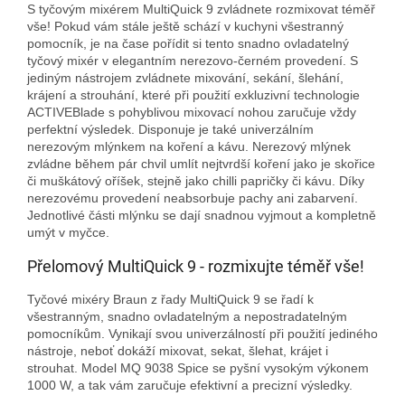
S tyčovým mixérem MultiQuick 9 zvládnete rozmixovat téměř
vše! Pokud vám stále ještě schází v kuchyni všestranný
pomocník, je na čase pořídit si tento snadno ovladatelný
tyčový mixér v elegantním nerezovo-černém provedení. S
jediným nástrojem zvládnete mixování, sekání, šlehání,
krájení a strouhání, které při použití exkluzivní technologie
ACTIVEBlade s pohyblivou mixovací nohou zaručuje vždy
perfektní výsledek. Disponuje je také univerzálním
nerezovým mlýnkem na koření a kávu. Nerezový mlýnek
zvládne během pár chvil umlít nejtvrdší koření jako je skořice
či muškátový oříšek, stejně jako chilli papričky či kávu. Díky
nerezovému provedení neabsorbuje pachy ani zabarvení.
Jednotlivé části mlýnku se dají snadnou vyjmout a kompletně
umýt v myčce.
Přelomový MultiQuick 9 - rozmixujte téměř vše!
Tyčové mixéry Braun z řady MultiQuick 9 se řadí k
všestranným, snadno ovladatelným a nepostradatelným
pomocníkům. Vynikají svou univerzálností při použití jediného
nástroje, neboť dokáží mixovat, sekat, šlehat, krájet i
strouhat. Model MQ 9038 Spice se pyšní vysokým výkonem
1000 W, a tak vám zaručuje efektivní a precizní výsledky.