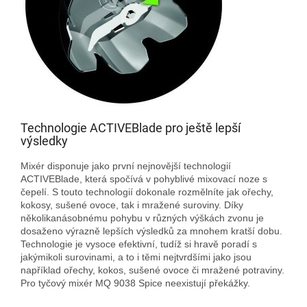
Technologie ACTIVEBlade pro ještě lepší
výsledky
Mixér disponuje jako první nejnovější technologií
ACTIVEBlade, která spočívá v pohyblivé mixovací noze s
čepelí. S touto technologií dokonale rozmělníte jak ořechy,
kokosy, sušené ovoce, tak i mražené suroviny. Díky
několikanásobnému pohybu v různých výškách zvonu je
dosaženo výrazně lepších výsledků za mnohem kratší dobu.
Technologie je vysoce efektivní, tudíž si hravě poradí s
jakýmikoli surovinami, a to i těmi nejtvrdšími jako jsou
například ořechy, kokos, sušené ovoce či mražené potraviny.
Pro tyčový mixér MQ 9038 Spice neexistují překážky.