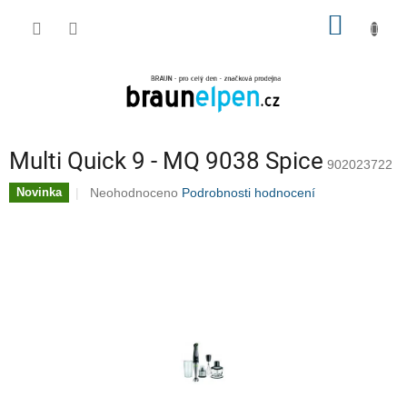
Přejít
NÁKUP
na
obsah
KOŠÍK
Multi Quick 9 - MQ 9038 Spice
902023722
Průměrné
Neohodnoceno
Podrobnosti hodnocení
Novinka
hodnocení
produktu
je
0,0
z
5
hvězdiček.