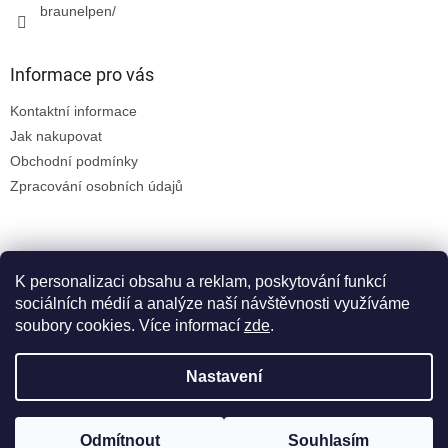
p
braunelpen/
i
s
u
Informace pro vás
Kontaktní informace
Jak nakupovat
Obchodní podmínky
Zpracování osobních údajů
K personalizaci obsahu a reklam, poskytování funkcí
sociálních médií a analýze naší návštěvnosti využíváme
soubory cookies. Více informací
zde
.
Vytvořil Shoptet
Nastavení
Copyright 2026
Braun
. Všechna práva vyhrazena.
Upravit
Odmítnout
Souhlasím
nastavení cookies