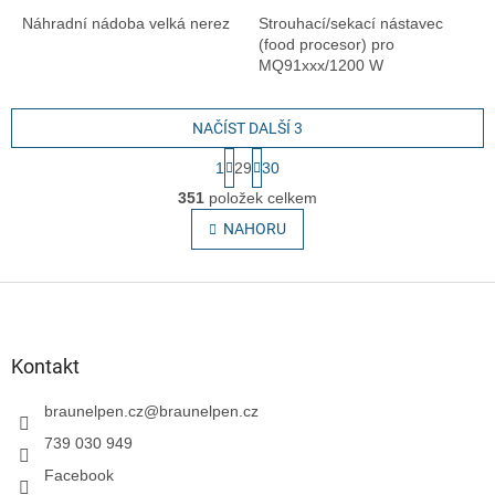
Náhradní nádoba velká nerez
Strouhací/sekací nástavec
(food procesor) pro
MQ91xxx/1200 W
NAČÍST DALŠÍ 3
S
1
29
30
t
O
r
351
položek celkem
v
á
l
NAHORU
n
á
k
o
d
v
Z
a
á
c
á
n
í
p
í
p
a
Kontakt
r
t
v
í
braunelpen.cz
@
braunelpen.cz
k
y
739 030 949
v
Facebook
ý