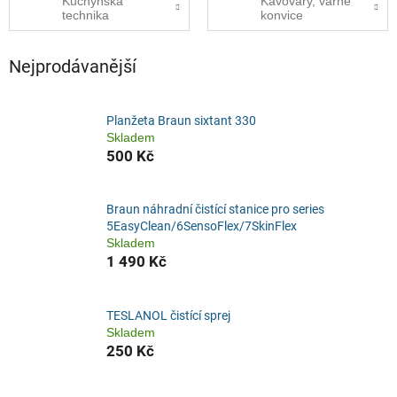
Kuchyňská
Kávovary, varné
technika
konvice
Nejprodávanější
Planžeta Braun sixtant 330
Skladem
500 Kč
Braun náhradní čistící stanice pro series
5EasyClean/6SensoFlex/7SkinFlex
Skladem
1 490 Kč
TESLANOL čistící sprej
Skladem
250 Kč