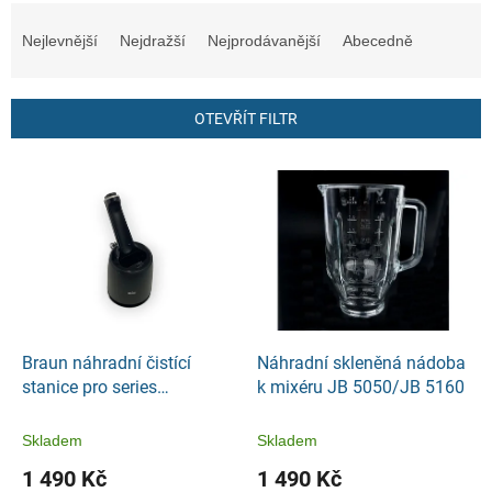
Ř
a
Nejlevnější
Nejdražší
Nejprodávanější
Abecedně
z
e
n
OTEVŘÍT FILTR
í
p
V
r
ý
o
p
d
i
u
s
k
p
t
r
ů
o
d
Braun náhradní čistící
Náhradní skleněná nádoba
u
stanice pro series
k mixéru JB 5050/JB 5160
k
5EasyClean/6SensoFlex/7SkinFlex
t
Skladem
Skladem
ů
1 490 Kč
1 490 Kč