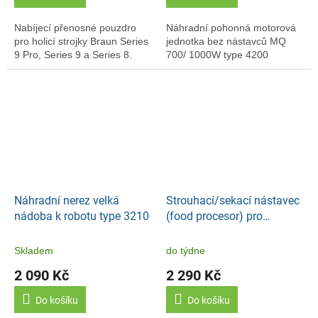
Nabíjecí přenosné pouzdro
Náhradní pohonná motorová
pro holicí strojky Braun Series
jednotka bez nástavců MQ
9 Pro, Series 9 a Series 8.
700/ 1000W type 4200
Náhradní nerez velká
Strouhací/sekací nástavec
nádoba k robotu type 3210
(food procesor) pro
MQ91xxx/1200 W
Skladem
do týdne
2 090 Kč
2 290 Kč
Do košíku
Do košíku