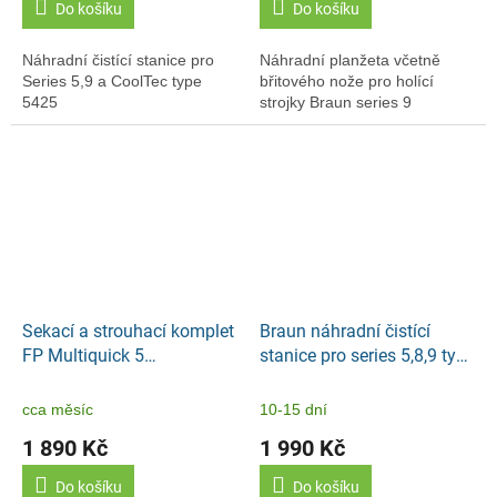
Do košíku
Do košíku
Náhradní čistící stanice pro
Náhradní planžeta včetně
Series 5,9 a CoolTec type
břitového nože pro holící
5425
strojky Braun series 9
Sekací a strouhací komplet
Braun náhradní čistící
FP Multiquick 5
stanice pro series 5,8,9 type
M1000/HM3000
5430
cca měsíc
10-15 dní
1 890 Kč
1 990 Kč
Do košíku
Do košíku