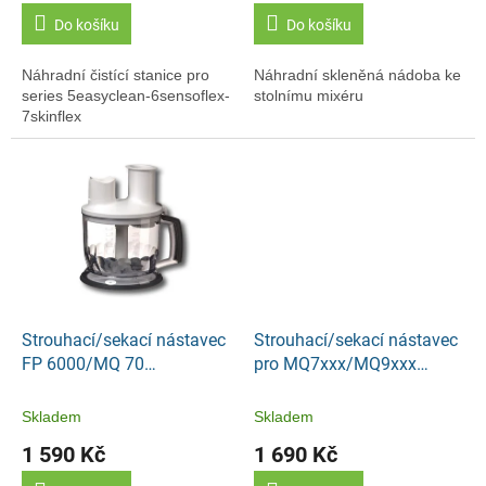
Do košíku
Do košíku
Náhradní čistící stanice pro
Náhradní skleněná nádoba ke
series 5easyclean-6sensoflex-
stolnímu mixéru
7skinflex
Strouhací/sekací nástavec
Strouhací/sekací nástavec
FP 6000/MQ 70
pro MQ7xxx/MQ9xxx
(500/600/750W)
-1000/1200 W
Skladem
Skladem
1 590 Kč
1 690 Kč