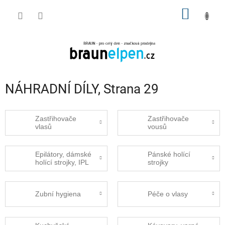
Přejít
NÁKUP
na
obsah
KOŠÍK
NÁHRADNÍ DÍLY
, Strana 29
Zastřihovače
Zastřihovače
vlasů
vousů
Epilátory, dámské
Pánské holící
holící strojky, IPL
strojky
Zubní hygiena
Péče o vlasy