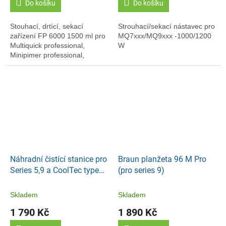
Do košíku
Do košíku
Stouhací, drtící, sekací
Strouhací/sekací nástavec pro
zařízení FP 6000 1500 ml pro
MQ7xxx/MQ9xxx -1000/1200
Multiquick professional,
W
Minipimer professional,
Multiquick fresh, Minipimer
fresh, Multiquick Culinary,
Minipimer Culinary...
Náhradní čistící stanice pro
Braun planžeta 96 M Pro
Series 5,9 a CoolTec type
(pro series 9)
5425
Skladem
Skladem
1 790 Kč
1 890 Kč