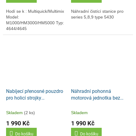
Hodí se k : Multiquick/Multimix
Náhradní čistící stanice pro
Model:
series 5,8,9 type 5430
M1000/HM3000/HM5000 Typ:
4644/4645
Nabíjecí přenosné pouzdro
Náhradní pohonná
pro holicí strojky
motorová jednotka bez
BraunSeries 9 Pro, Series 9
nástavců MQ 7000/
a Series 8
1000W type 4200 barva
Skladem
(2 ks)
Skladem
bílá
1 990 Kč
1 990 Kč
Do košíku
Do košíku