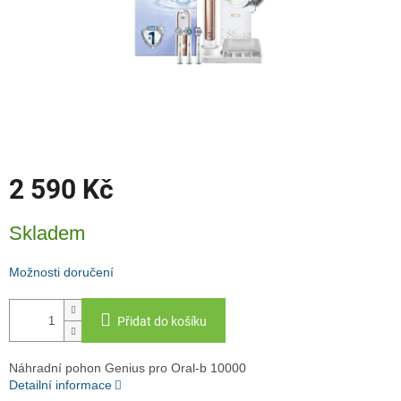
2 590 Kč
Měrná
Skladem
cena:
Možnosti doručení
Přidat do košíku
Náhradní pohon Genius pro Oral-b 10000
Detailní informace