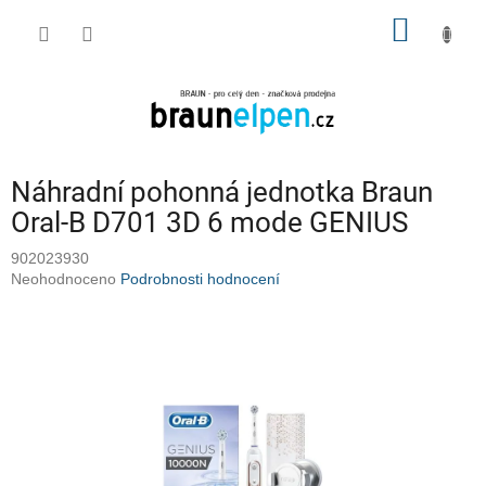
Přejít
NÁKUP
na
obsah
KOŠÍK
Náhradní pohonná jednotka Braun
Oral-B D701 3D 6 mode GENIUS
902023930
Průměrné
Neohodnoceno
Podrobnosti hodnocení
hodnocení
produktu
je
0,0
z
5
hvězdiček.