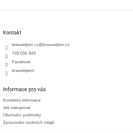
Z
á
p
a
Kontakt
t
í
braunelpen.cz
@
braunelpen.cz
739 030 949
Facebook
braunelpen/
Informace pro vás
Kontaktní informace
Jak nakupovat
Obchodní podmínky
Zpracování osobních údajů