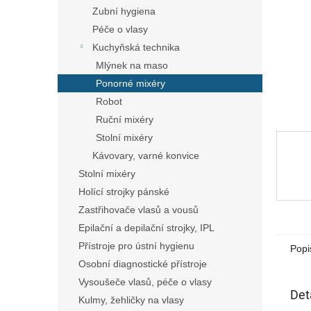
n
Zubní hygiena
e
Péče o vlasy
l
Kuchyňská technika
Mlýnek na maso
Ponorné mixéry
Robot
Ruční mixéry
Stolní mixéry
Kávovary, varné konvice
Stolní mixéry
Holící strojky pánské
Zastřihovače vlasů a vousů
Epilační a depilační strojky, IPL
Přístroje pro ústní hygienu
Popi
Osobní diagnostické přístroje
Vysoušeče vlasů, péče o vlasy
Det
Kulmy, žehličky na vlasy