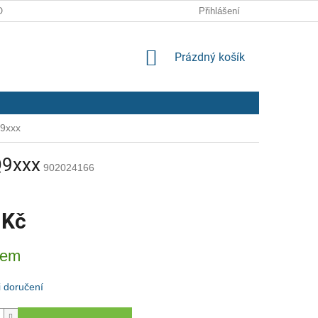
ODMÍNKY
ZPRACOVÁNÍ OSOBNÍCH ÚDAJŮ
Přihlášení
NÁKUPNÍ
Prázdný košík
KOŠÍK
Q9xxx
Q9xxx
902024166
 Kč
dem
 doručení