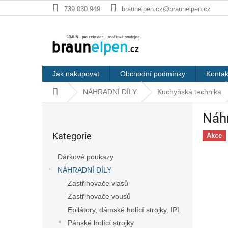
Přejít
739 030 949
braunelpen.cz@braunelpen.cz
na
obsah
Jak nakupovat
Obchodní podmínky
Kontak
Domů
NÁHRADNÍ DÍLY
Kuchyňská technika
P
Náh
o
Přeskočit
s
Kategorie
kategorie
Akce
t
r
Dárkové poukazy
a
NÁHRADNÍ DÍLY
n
Zastřihovače vlasů
n
í
Zastřihovače vousů
p
Epilátory, dámské holící strojky, IPL
a
Pánské holící strojky