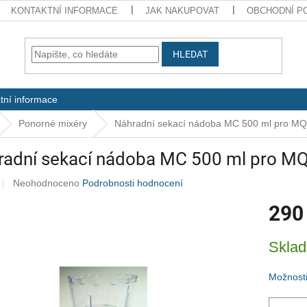
KONTAKTNÍ INFORMACE
JAK NAKUPOVAT
OBCHODNÍ P
HLEDAT
tní informace
Ponorné mixéry
Náhradní sekací nádoba MC 500 ml pro M
radní sekací nádoba MC 500 ml pro M
Průměrné
Neohodnoceno
Podrobnosti hodnocení
hodnocení
290
produktu
je
0,0
Měrná
Skla
z
cena:
5
hvězdiček.
Možnosti