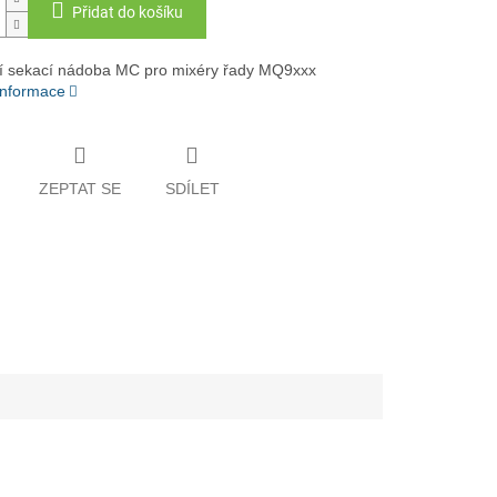
Přidat do košíku
í sekací nádoba MC pro mixéry řady MQ9xxx
 informace
ZEPTAT SE
SDÍLET