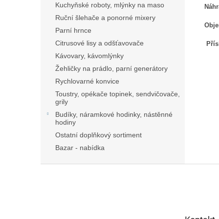
Kuchyňské roboty, mlýnky na maso
Náhr
Ruční šlehače a ponorné mixery
Obje
Parní hrnce
Citrusové lisy a odšťavovače
Pří
Kávovary, kávomlýnky
Žehličky na prádlo, parní generátory
Rychlovarné konvice
Toustry, opékače topinek, sendvičovače,
grily
Budíky, náramkové hodinky, nástěnné
hodiny
Ostatní doplňkový sortiment
Bazar - nabídka
Z
á
p
a
t