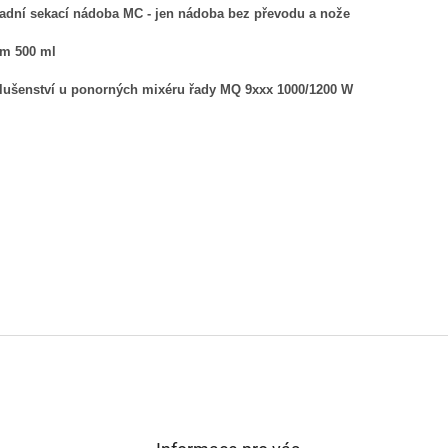
adní sekací nádoba MC - jen nádoba bez převodu a nože
m 500 ml
slušenství u ponorných mixéru řady MQ 9xxx 1000/1200 W