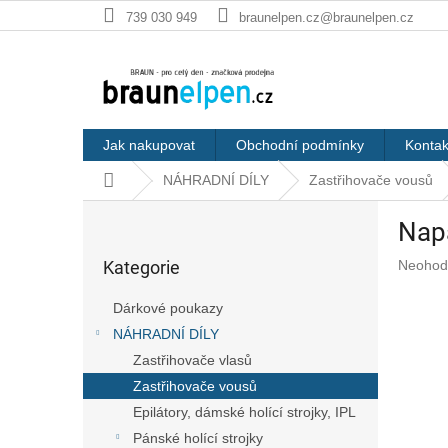
Přejít
739 030 949
braunelpen.cz@braunelpen.cz
na
obsah
Jak nakupovat
Obchodní podmínky
Kontak
Domů
NÁHRADNÍ DÍLY
Zastřihovače vousů
P
Napá
o
Přeskočit
s
Průměr
Kategorie
Neohod
kategorie
t
hodnoc
r
produkt
Dárkové poukazy
a
je
NÁHRADNÍ DÍLY
n
0,0
z
Zastřihovače vlasů
n
5
í
Zastřihovače vousů
hvězdič
p
Epilátory, dámské holící strojky, IPL
a
Pánské holící strojky