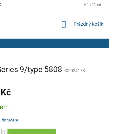
ODMÍNKY
ZPRACOVÁNÍ OSOBNÍCH ÚDAJŮ
Přihlášení
NÁKUPNÍ
Prázdný košík
KOŠÍK
Series 9/type 5808
902024178
 Kč
dem
 doručení