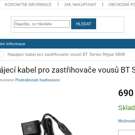
KONTAKTNÍ INFORMACE
JAK NAKUPOVAT
OBCHODNÍ P
HLEDAT
tní informace
Napájecí kabel pro zastřihovače vousů BT Series 9/type 5808
jecí kabel pro zastřihovače vousů BT 
né
noceno
Podrobnosti hodnocení
ení
690
u
Měrná
Skla
cena:
ek.
Možnosti