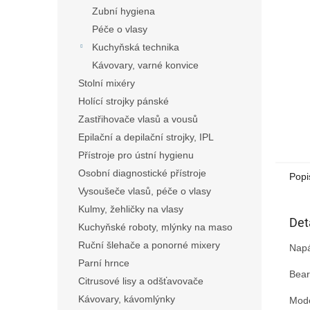
n
Zubní hygiena
e
Péče o vlasy
l
Kuchyňská technika
Kávovary, varné konvice
Stolní mixéry
Holící strojky pánské
Zastřihovače vlasů a vousů
Epilační a depilační strojky, IPL
Přístroje pro ústní hygienu
Osobní diagnostické přístroje
Popi
Vysoušeče vlasů, péče o vlasy
Kulmy, žehličky na vlasy
Det
Kuchyňské roboty, mlýnky na maso
Ruční šlehače a ponorné mixery
Napá
Parní hrnce
Bear
Citrusové lisy a odšťavovače
Kávovary, kávomlýnky
Mode