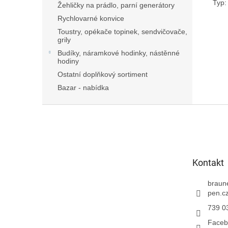
Typ:
Žehličky na prádlo, parní generátory
Rychlovarné konvice
Toustry, opékače topinek, sendvičovače,
grily
Budíky, náramkové hodinky, nástěnné
hodiny
Ostatní doplňkový sortiment
Bazar - nabídka
Z
á
p
a
t
Kontakt
í
braun
pen.c
739 0
Faceb