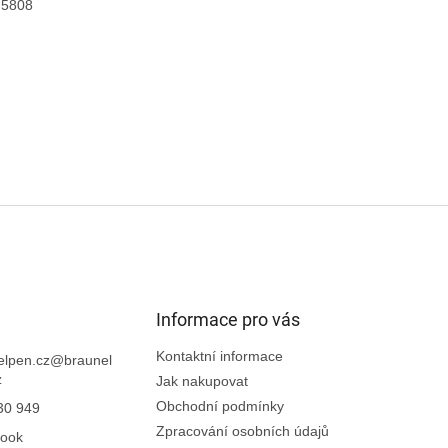
5808
Informace pro vás
Kontaktní informace
elpen.cz
@
braunel
z
Jak nakupovat
Obchodní podmínky
30 949
Zpracování osobních údajů
ook