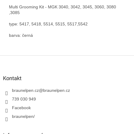
Multi Grooming Kit - MGK 3040, 3042, 3045, 3060, 3080
,3085
type: 5417, 5418, 5514, 5515, 5517,5542
barva: černá
Z
á
p
a
Kontakt
t
í
braunelpen.cz
@
braunelpen.cz
739 030 949
Facebook
braunelpen/