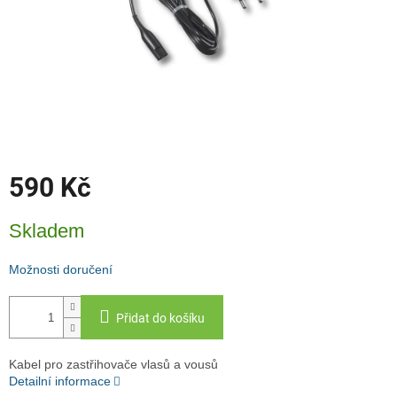
590 Kč
Měrná
Skladem
cena:
Možnosti doručení
Přidat do košíku
Kabel pro zastřihovače vlasů a vousů
Detailní informace