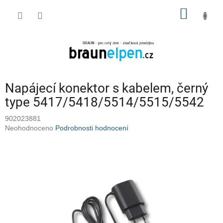
Přejít
NÁKUP
na
obsah
KOŠÍK
Napájecí konektor s kabelem, černý
type 5417/5418/5514/5515/5542
902023881
Průměrné
Neohodnoceno
Podrobnosti hodnocení
hodnocení
produktu
je
0,0
z
5
hvězdiček.