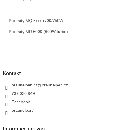
Pro řady MQ 5xxx (700/750W)
Pro řady MR 6000 (600W turbo)
Z
á
p
a
Kontakt
t
í
braunelpen.cz
@
braunelpen.cz
739 030 949
Facebook
braunelpen/
Informace pro vás