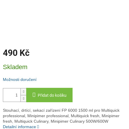
490 Kč
Měrná
Skladem
cena:
Možnosti doručení
Přidat do košíku
Stouhací, drtící, sekací zařízení FP 6000 1500 ml pro Multiquick
professional, Minipimer professional, Multiquick fresh, Minipimer
fresh, Multiquick Culinary, Minipimer Culinary 500W/600W
Detailní informace