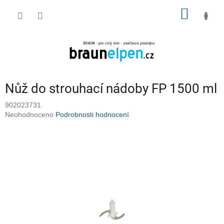
Přejít
NÁKUP
na
obsah
KOŠÍK
Nůž do strouhací nádoby FP 1500 ml
902023731
Průměrné
Neohodnoceno
Podrobnosti hodnocení
hodnocení
produktu
je
0,0
z
5
hvězdiček.