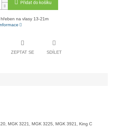
Přidat do košíku
 hřeben na vlasy 13-21m
 informace
ZEPTAT SE
SDÍLET
220, MGK 3221, MGK 3225,
MGK 3921, King C