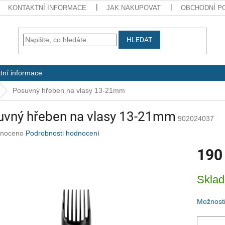
KONTAKTNÍ INFORMACE
JAK NAKUPOVAT
OBCHODNÍ P
HLEDAT
tní informace
Posuvný hřeben na vlasy 13-21mm
uvný hřeben na vlasy 13-21mm
902024037
né
noceno
Podrobnosti hodnocení
ení
190
u
Měrná
Skla
cena:
ek.
Možnosti