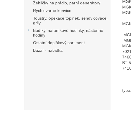
MGK
Žehličky na prádlo, parní generátory
MGK
Rychlovarné konvice
MGK
Toustry, opékače topinek, sendvičovače,
grily
MGK
Budíky, náramkové hodinky, nástěnné
MGK
hodiny
MGK
Ostatní doplňkový sortiment
MGK
Bazar - nabídka
702
7460
BT 5
7410
type
Z
á
p