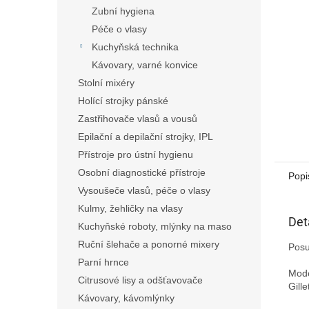
n
Zubní hygiena
e
Péče o vlasy
l
Kuchyňská technika
Kávovary, varné konvice
Stolní mixéry
Holící strojky pánské
Zastřihovače vlasů a vousů
Epilační a depilační strojky, IPL
Přístroje pro ústní hygienu
Osobní diagnostické přístroje
Popi
Vysoušeče vlasů, péče o vlasy
Kulmy, žehličky na vlasy
Det
Kuchyňské roboty, mlýnky na maso
Ruční šlehače a ponorné mixery
Posu
Parní hrnce
Mod
Citrusové lisy a odšťavovače
Gille
Kávovary, kávomlýnky