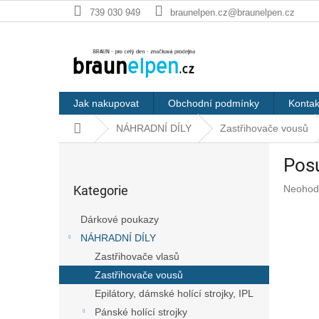
Přejít
739 030 949
braunelpen.cz@braunelpen.cz
na
obsah
Jak nakupovat
Obchodní podmínky
Kontak
Domů
NÁHRADNÍ DÍLY
Zastřihovače vousů
P
Pos
o
Přeskočit
s
Průměr
Kategorie
Neohod
kategorie
t
hodnoc
r
produkt
Dárkové poukazy
a
je
NÁHRADNÍ DÍLY
n
0,0
z
Zastřihovače vlasů
n
5
í
Zastřihovače vousů
hvězdič
p
Epilátory, dámské holící strojky, IPL
a
Pánské holící strojky