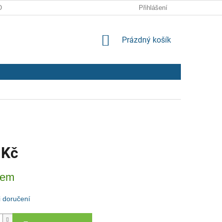
ODMÍNKY
ZPRACOVÁNÍ OSOBNÍCH ÚDAJŮ
Přihlášení
NÁKUPNÍ
Prázdný košík
KOŠÍK
 Kč
dem
 doručení