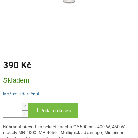
390 Kč
Měrná
Skladem
cena:
Možnosti doručení
Přidat do košíku
Náhradní převod na sekací nádobu CA 500 ml - 400 W, 450 W -
modely MR 4000, MR 4050 - Multiquick advantage, Minipimer