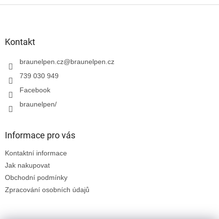
Z
á
p
a
Kontakt
t
í
braunelpen.cz
@
braunelpen.cz
739 030 949
Facebook
braunelpen/
Informace pro vás
Kontaktní informace
Jak nakupovat
Obchodní podmínky
Zpracování osobních údajů