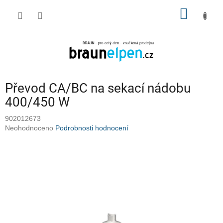
Přejít
NÁKUP
na
obsah
KOŠÍK
Převod CA/BC na sekací nádobu
400/450 W
902012673
Průměrné
Neohodnoceno
Podrobnosti hodnocení
hodnocení
produktu
je
0,0
z
5
hvězdiček.