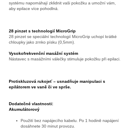
systému napomáhají zklidnit vaši pokožku a umožní vám,
aby epilace více pohodlná.
28 pinzet s technologií MicroGrip
28 pinzet se speciální technologií MicroGrip uchopí krátké
chloupky jako zrnko písku (0,5mm).
Vysokofrekvenční masážní systém
Nástavec s masážními válečky stimuluje pokožku při epilaci.
Protiskluzová rukojeť – usnadňuje manipulaci s
epilátorem ve vaně či ve sprše.
Dodatečné vlastnosti:
Akumulátorový
Použití bez napájecího kabelu. Po 1 hodině napájení
dosáhnete 30 minut provozu.