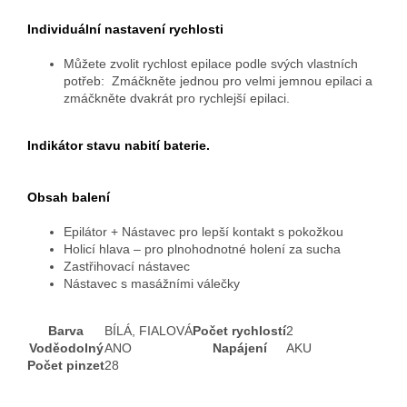
Individuální nastavení rychlosti
Můžete zvolit rychlost epilace podle svých vlastních
potřeb: Zmáčkněte jednou pro velmi jemnou epilaci a
zmáčkněte dvakrát pro rychlejší epilaci.
Indikátor stavu nabití baterie.
Obsah balení
Epilátor + Nástavec pro lepší kontakt s pokožkou
Holicí hlava – pro plnohodnotné holení za sucha
Zastřihovací nástavec
Nástavec s masážními válečky
Barva
BÍLÁ, FIALOVÁ
Počet rychlostí
2
Voděodolný
ANO
Napájení
AKU
Počet pinzet
28