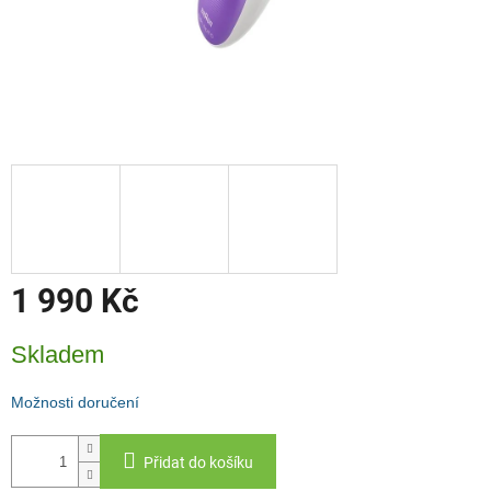
1 990 Kč
Měrná
Skladem
cena:
Možnosti doručení
Přidat do košíku