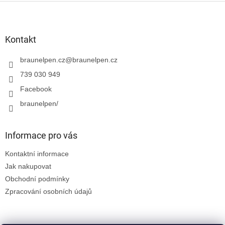
Z
á
p
a
Kontakt
t
í
braunelpen.cz
@
braunelpen.cz
739 030 949
Facebook
braunelpen/
Informace pro vás
Kontaktní informace
Jak nakupovat
Obchodní podmínky
Zpracování osobních údajů