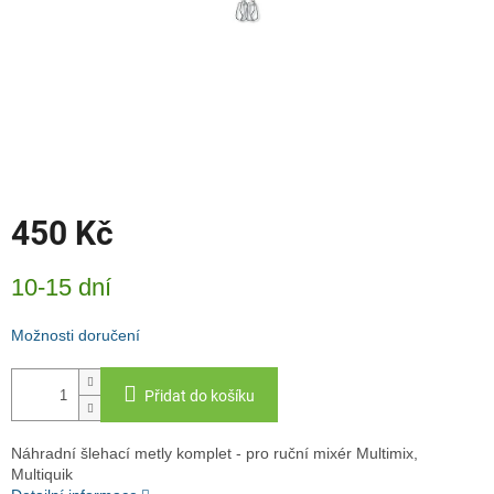
450 Kč
Měrná
10-15 dní
cena:
Možnosti doručení
Přidat do košíku
Náhradní šlehací metly komplet - pro ruční mixér Multimix,
Multiquik