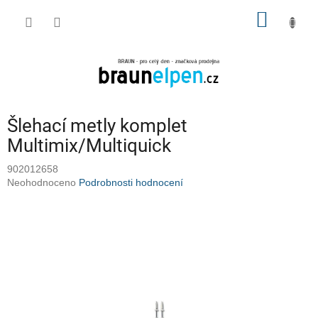
Přejít
NÁKUP
na
obsah
KOŠÍK
Šlehací metly komplet
Multimix/Multiquick
902012658
Průměrné
Neohodnoceno
Podrobnosti hodnocení
hodnocení
produktu
je
0,0
z
5
hvězdiček.