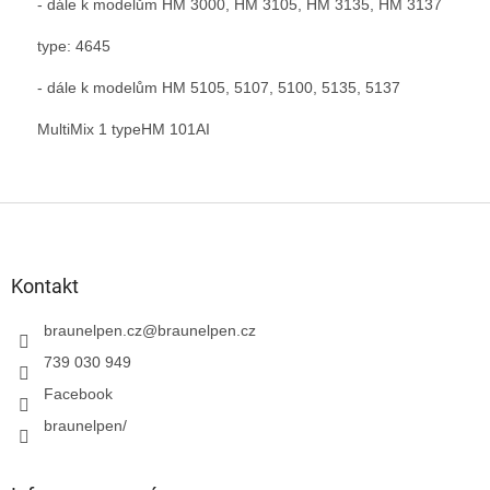
- dále k modelům HM 3000, HM 3105, HM 3135, HM 3137
type: 4645
- dále k modelům HM 5105, 5107, 5100, 5135, 5137
MultiMix 1 typeHM 101AI
Z
á
p
a
Kontakt
t
í
braunelpen.cz
@
braunelpen.cz
739 030 949
Facebook
braunelpen/