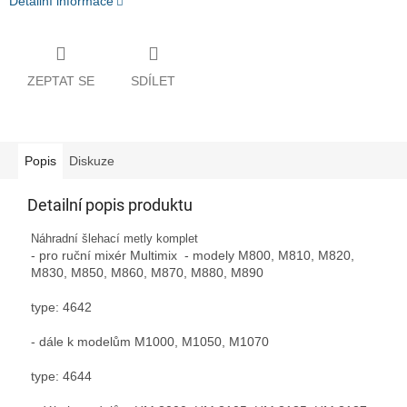
Detailní informace
ZEPTAT SE
SDÍLET
Popis
Diskuze
Detailní popis produktu
Náhradní šlehací metly komplet
- pro ruční mixér Multimix - modely M800, M810, M820,
M830, M850, M860, M870, M880, M890
type: 4642
- dále k modelům M1000, M1050, M1070
type: 4644