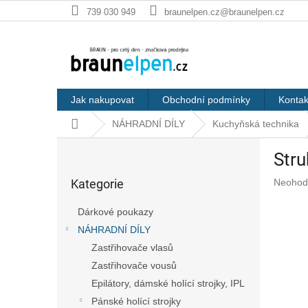
Přejít
739 030 949
braunelpen.cz@braunelpen.cz
na
obsah
Jak nakupovat
Obchodní podmínky
Kontak
Domů
NÁHRADNÍ DÍLY
Kuchyňská technika
P
Stru
o
Přeskočit
s
Průměr
Kategorie
Neohod
kategorie
t
hodnoc
r
produkt
Dárkové poukazy
a
je
NÁHRADNÍ DÍLY
n
0,0
z
Zastřihovače vlasů
n
5
í
Zastřihovače vousů
hvězdič
p
Epilátory, dámské holící strojky, IPL
a
Pánské holící strojky