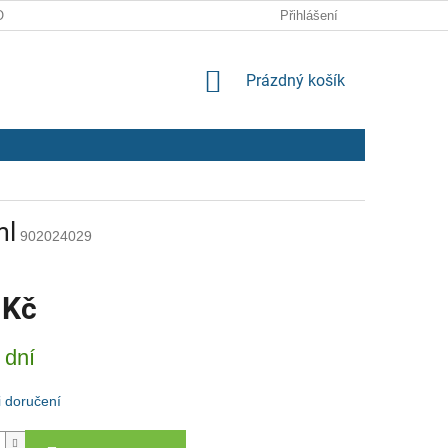
ODMÍNKY
ZPRACOVÁNÍ OSOBNÍCH ÚDAJŮ
Přihlášení
NÁKUPNÍ
Prázdný košík
KOŠÍK
ml
902024029
 Kč
 dní
 doručení