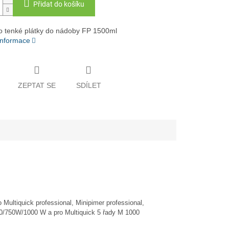
Přidat do košíku
o tenké plátky do nádoby FP 1500ml
 informace
ZEPTAT SE
SDÍLET
 Multiquick professional, Minipimer professional,
600/750W/1000 W a pro Multiquick 5 řady M 1000