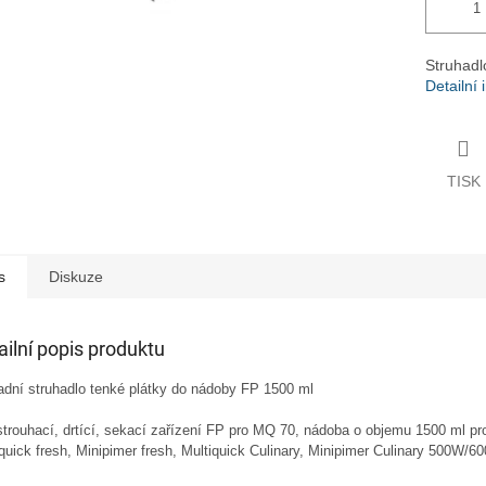
Struhadl
Detailní
TISK
s
Diskuze
ailní popis produktu
adní struhadlo tenké plátky do nádoby FP 1500 ml
strouhací, drtící, sekací zařízení FP pro MQ 70, nádoba o objemu 1500 ml pro
quick fresh, Minipimer fresh, Multiquick Culinary, Minipimer Culinary 500W/