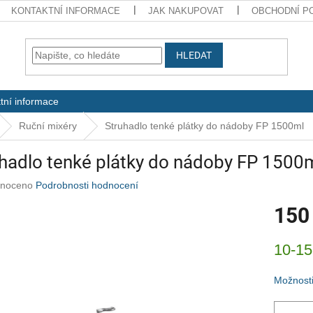
KONTAKTNÍ INFORMACE
JAK NAKUPOVAT
OBCHODNÍ P
HLEDAT
tní informace
Ruční mixéry
Struhadlo tenké plátky do nádoby FP 1500ml
hadlo tenké plátky do nádoby FP 1500
né
noceno
Podrobnosti hodnocení
ení
150
u
Měrná
10-15
cena:
ek.
Možnosti