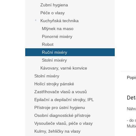
n
Zubní hygiena
e
Péče o vlasy
l
Kuchyňská technika
Mlýnek na maso
Ponorné mixéry
Robot
Ruční mixéry
Stolní mixéry
Kávovary, varné konvice
Stolní mixéry
Popi
Holící strojky pánské
Zastřihovače vlasů a vousů
Det
Epilační a depilační strojky, IPL
Přístroje pro ústní hygienu
Náhr
Osobní diagnostické přístroje
- do 
Vysoušeče vlasů, péče o vlasy
Multi
Kulmy, žehličky na vlasy