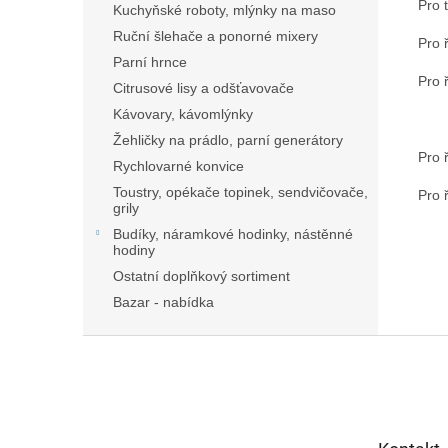
Pro 
Kuchyňské roboty, mlýnky na maso
Ruční šlehače a ponorné mixery
Pro 
Parní hrnce
Pro 
Citrusové lisy a odšťavovače
Kávovary, kávomlýnky
Žehličky na prádlo, parní generátory
Pro 
Rychlovarné konvice
Toustry, opékače topinek, sendvičovače,
Pro 
grily
Budíky, náramkové hodinky, nástěnné
hodiny
Ostatní doplňkový sortiment
Bazar - nabídka
Z
á
p
a
t