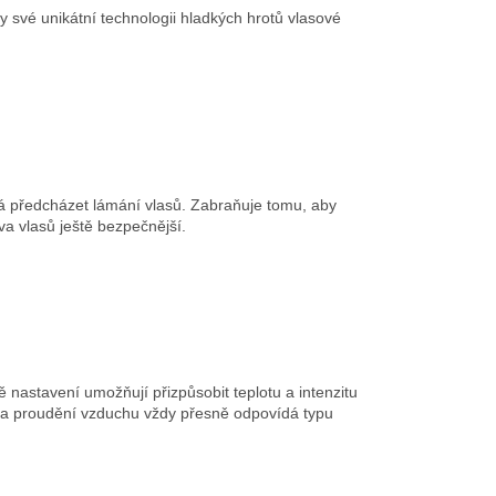
své unikátní technologii hladkých hrotů vlasové
áhá předcházet lámání vlasů. Zabraňuje tomu, aby
va vlasů ještě bezpečnější.
ě nastavení umožňují přizpůsobit teplotu a intenzitu
nzita proudění vzduchu vždy přesně odpovídá typu