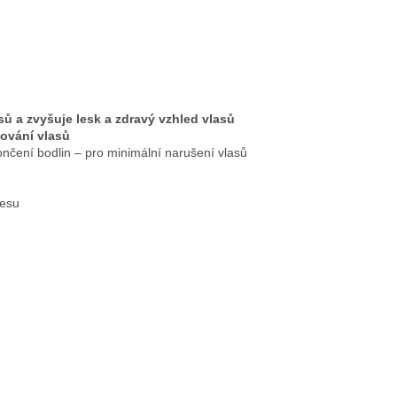
sů a zvyšuje lesk a zdravý vzhled vlasů
ování vlasů
nčení bodlin – pro minimální narušení vlasů
česu