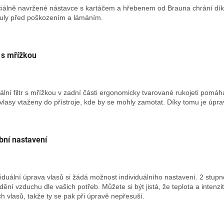
iálně navržené nástavce s kartáčem a hřebenem od Brauna chrání díky 
kuly před poškozením a lámáním.
r s mřížkou
ální filtr s mřížkou v zadní části ergonomicky tvarované rukojeti pom
 vlasy vtaženy do přístroje, kde by se mohly zamotat. Díky tomu je úpra
bní nastavení
viduální úprava vlasů si žádá možnost individuálního nastavení. 2 stupn
dění vzduchu dle vašich potřeb. Můžete si být jistá, že teplota a inte
ch vlasů, takže ty se pak při úpravě nepřesuší.