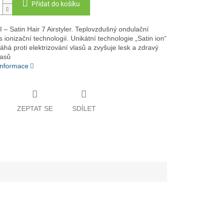
Přidat do košíku
I – Satin Hair 7 Airstyler. Teplovzdušný ondulační
s ionizační technologií. Unikátní technologie „Satin ion“
há proti elektrizování vlasů a zvyšuje lesk a zdravý
lasů
 informace
ZEPTAT SE
SDÍLET