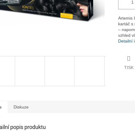
Artemis I
kartáč s 
– napomá
vzhled v
Detailní
TISK
s
Diskuze
ailní popis produktu