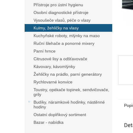
n
Přístroje pro ústní hygienu
e
Osobní diagnostické přístroje
l
Vysoušeče vlasů, péče o vlasy
Kulmy, žehličky na vlasy
Kuchyňské roboty, mlýnky na maso
Ruční šlehače a ponorné mixery
Parní hrnce
Citrusové lisy a odšťavovače
Kávovary, kávomlýnky
Žehličky na prádlo, parní generátory
Rychlovarné konvice
Toustry, opékače topinek, sendvičovače,
grily
Budíky, náramkové hodinky, nástěnné
Popi
hodiny
Ostatní doplňkový sortiment
Bazar - nabídka
Det