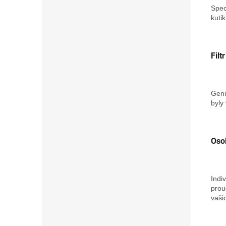
Spec
kuti
Filt
Geni
byly
Oso
Indi
prou
vaši