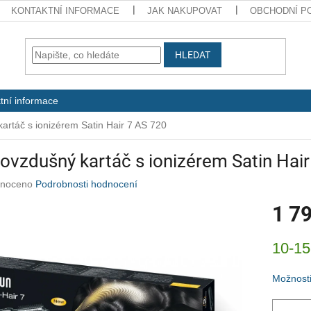
KONTAKTNÍ INFORMACE
JAK NAKUPOVAT
OBCHODNÍ P
HLEDAT
tní informace
artáč s ionizérem Satin Hair 7 AS 720
ovzdušný kartáč s ionizérem Satin Hai
né
noceno
Podrobnosti hodnocení
ení
1 7
u
Měrná
10-15
cena:
ek.
Možnosti