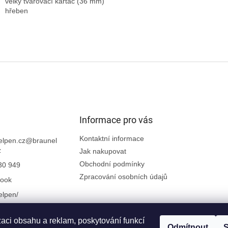
velký tvarovací kartáč (36 mm)
hřeben
Informace pro vás
Kontaktní informace
elpen.cz
@
braunel
z
Jak nakupovat
Obchodní podmínky
30 949
Zpracování osobních údajů
ook
elpen/
zaci obsahu a reklam, poskytování funkcí
Odmítnout
S