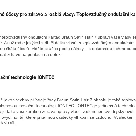
é účesy pro zdravé a lesklé vlasy: Teplovzdušný ondulační kar
 teplovzdušný ondulační kartáč Braun Satin Hair 7 upraví vaše vlasy š
lé. Ať už máte jakýkoli střih či délku vlasů: s teplovzdušným ondulační
kou škálu účesů. Měňte si účes podle nálady – s dokonalou ochranou od
dat zdravě na pohled i na dotek.
vační technologie IONTEC
ně jako všechny přístroje řady Braun Satin Hair 7 obsahuje také teplov
ůlomovou inovační technologií IONTEC. IONTEC je jedinečná technologi
o je také vaší zárukou zdravé úpravy vlasů. Zelené iontové trysky uvolní 
nových iontů, které přitáhnou částečky vlhkosti ze vzduchu. Výsledkem j
ch vlasů.