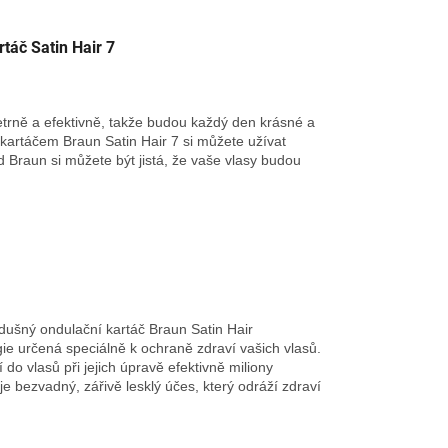
táč Satin Hair 7
etrně a efektivně, takže budou každý den krásné a
m kartáčem Braun Satin Hair 7 si můžete užívat
 Braun si můžete být jistá, že vaše vlasy budou
zdušný ondulační kartáč Braun Satin Hair
e určená speciálně k ochraně zdraví vašich vlasů.
do vlasů při jejich úpravě efektivně miliony
e bezvadný, zářivě lesklý účes, který odráží zdraví