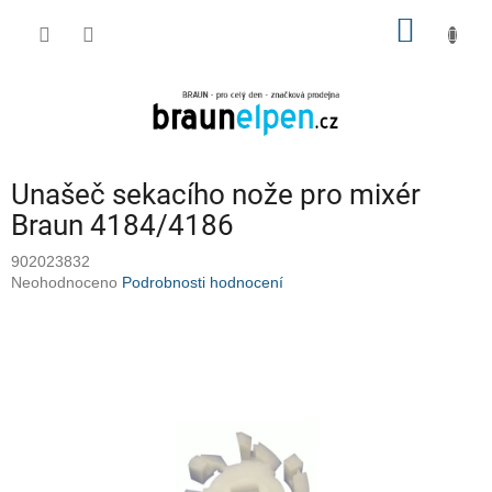
Přejít
NÁKUP
na
obsah
KOŠÍK
Unašeč sekacího nože pro mixér
Braun 4184/4186
902023832
Průměrné
Neohodnoceno
Podrobnosti hodnocení
hodnocení
produktu
je
0,0
z
5
hvězdiček.