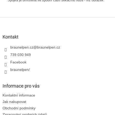
Spojka je umístěna ve spodní části sekacího nože - viz obrázek
Z
á
p
a
Kontakt
t
í
braunelpen.cz
@
braunelpen.cz
739 030 949
Facebook
braunelpen/
Informace pro vás
Kontaktní informace
Jak nakupovat
Obchodní podmínky
Zpracování osobních údajů