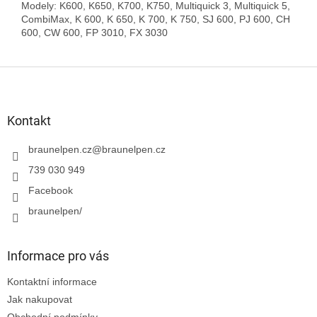
Modely: K600, K650, K700, K750, Multiquick 3, Multiquick 5,
CombiMax, K 600, K 650, K 700, K 750, SJ 600, PJ 600, CH
600, CW 600, FP 3010, FX 3030
Z
á
p
a
Kontakt
t
í
braunelpen.cz
@
braunelpen.cz
739 030 949
Facebook
braunelpen/
Informace pro vás
Kontaktní informace
Jak nakupovat
Obchodní podmínky