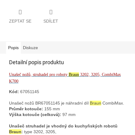
ZEPTAT SE
SDÍLET
Popis
Diskuze
Detailní popis produktu
Unašeč nožů, struhadel pro roboty
Braun
3202, 3205, CombiMax
K700
Kód:
67051145
Unašeč nožů BR67051145 je náhradní díl
Braun
CombiMax.
Průměr kotouče:
155 mm
Výška kotouče (celková):
97 mm
Unašeč struhadel je vhodný do kuchyňských robotů
Braun
:
type 3202, 3205,