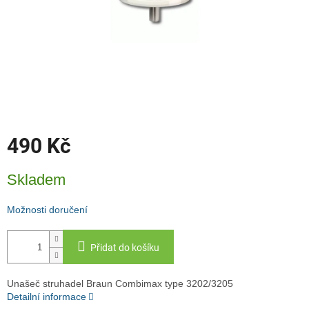
490 Kč
Měrná
Skladem
cena:
Možnosti doručení
Přidat do košíku
Unašeč struhadel Braun Combimax type 3202/3205
Detailní informace