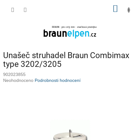
Přejít
NÁKUP
na
obsah
KOŠÍK
Unašeč struhadel Braun Combimax
type 3202/3205
902023855
Průměrné
Neohodnoceno
Podrobnosti hodnocení
hodnocení
produktu
je
0,0
z
5
hvězdiček.