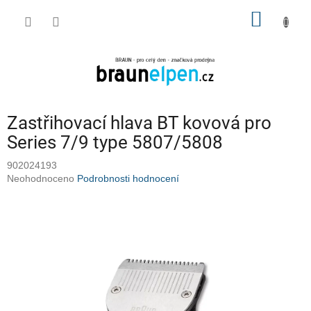
Přejít
NÁKUP
na
obsah
KOŠÍK
Zastřihovací hlava BT kovová pro
Series 7/9 type 5807/5808
902024193
Průměrné
Neohodnoceno
Podrobnosti hodnocení
hodnocení
produktu
je
0,0
z
5
hvězdiček.